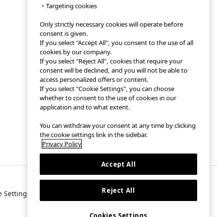
・Targeting cookies
Only strictly necessary cookies will operate before
consent is given.
If you select "Accept All", you consent to the use of all
cookies by our company.
If you select "Reject All", cookies that require your
consent will be declined, and you will not be able to
access personalized offers or content.
If you select "Cookie Settings", you can choose
whether to consent to the use of cookies in our
application and to what extent.
You can withdraw your consent at any time by clicking
the cookie settings link in the sidebar.
Privacy Policy
Accept All
Reject All
e Settings
Cookies Settings