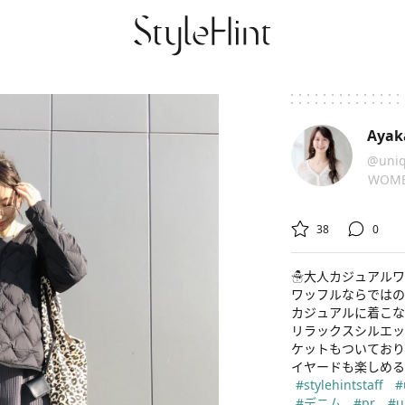
Ayak
@uniq
WOM


38
0
☃️大人カジュアルワ
ワッフルならではの
カジュアルに着こな
リラックスシルエッ
ケットもついており
#stylehintstaff
#
#デニム
#pr
#u