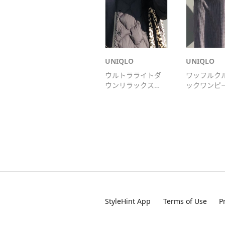
UNIQLO
UNIQLO
ワッフルク
ウルトラライトダ
ックワンピ
ウンリラックスジ
（長袖）
ャケット
StyleHint App
Terms of Use
P