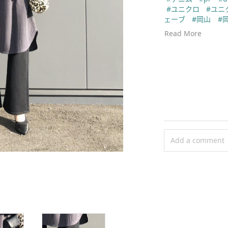
#ユニクロ
#ユニ
ェーブ
#岡山
#
デ
#全身ユニクロ
Read More
アル
#冬コーデ
高身長コーデ
#ロ
#ワッフルクルー
#ウルトラライト
#フレアハイライ
Add a comment