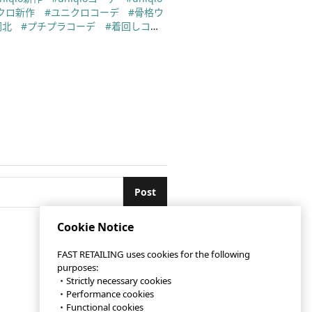
クロ新作
#ユニクロコーデ
#骨格ウ
岡北
#プチプラコーデ
#着回しコー
#ootd
#ゆるコーデ
#大人カジュ
#冬春ミックス
#weeklystylehint
#
ングヘアコーデ
ネックワンピース
ダウンリラックスジャケット
ズジーンズ
Post
Cookie Notice
FAST RETAILING uses cookies for the following
purposes:
・Strictly necessary cookies
・Performance cookies
・Functional cookies