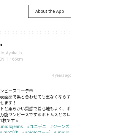
About the App
a
lo_Ayaka_b
|
EN
166cm
4 years ago
ンピースコーデ🌸

表面感で黒と合わせても重なくならず
せます！

トと柔らかい質感で着心地もよく、ポ
万能ワンピースです👗ボトムスとのレ
uniqlojeans
#ユニデニ
#ジーンズ
niqlo新作
#uniqloコーデ
#uniqlo