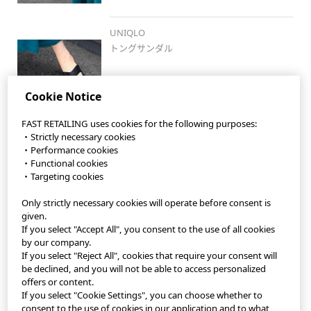
UNIQLO
トングサンダル
Cookie Notice
FAST RETAILING uses cookies for the following purposes:
・Strictly necessary cookies
・Performance cookies
・Functional cookies
・Targeting cookies
Only strictly necessary cookies will operate before consent is
StyleHint App
given.
If you select "Accept All", you consent to the use of all cookies
Terms of Use
by our company.
If you select "Reject All", cookies that require your consent will
Privacy Policy
be declined, and you will not be able to access personalized
offers or content.
If you select "Cookie Settings", you can choose whether to
Sitemap
consent to the use of cookies in our application and to what