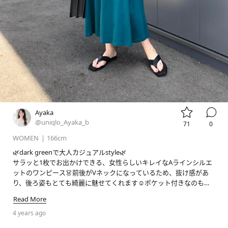


Ayaka
@uniqlo_Ayaka_b
71
0
WOMEN
|
166cm
🌿dark greenで大人カジュアルstyle🌿

サラッと1枚でお出かけできる、女性らしいキレイなAラインシルエ
ットのワンピース👗前後がVネックになっているため、抜け感があ
り、後ろ姿もとても綺麗に魅せてくれます☺️ポケット付きなのも嬉
しいポイント‼︎キレイめにもカジュアルにも合わせやすい万能夏ワン
Read More
4 years ago
#stylehintstaff
#pr
#uniqlo
#uniqlo新作
#uniqloコーデ
#
ユニクロ
#ユニクロ新作
#ユニクロコーデ
#骨格ウェーブ
#高