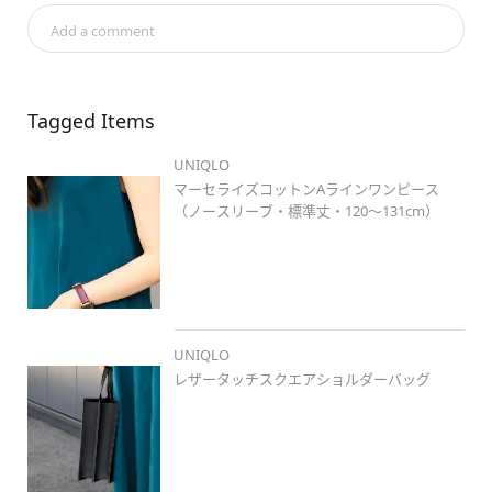
身長コーデ
#ロングヘアコーデ
#岡山
#岡北
#夏コーデ
#夏
Add a comment
カラー
#カラーコーデ
#lifecolors
#ワンピース
#大人カジュ
アル
#キレイめカジュアル
#シンプルコーデ
#プチプラコーデ
#ootd
#ゆるコーデ
#マーセライズコットンaラインワンピース
#ノースリーブ
#レザータッチスクエアショルダーバッグ
#コン
Tagged Items
フィールタッチトングサンダル
UNIQLO
マーセライズコットンAラインワンピース
（ノースリーブ・標準丈・120～131cm）
UNIQLO
レザータッチスクエアショルダーバッグ