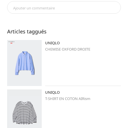
次回の配信予定は投稿にてお知らせいたしますので、ぜひご覧くだ
Ajouter un commentaire
さい👀

次回の配信をお楽しみに☀️

……………………………………………………

Articles taggués
UNIQLO
🌿🌿
#miyakolook
 🌿🌿

☝️こちらから仙台の素敵な着こなしが

CHEMISE OXFORD DROITE
ご覧いただけます✨✨

……………………………………………………

#uniqlo
#uniqlo新作
#uniqloコーデ
#stylehintstaff
UNIQLO
#ユニクロ
#ユニクロ新作
#jwanderson
T-SHIRT EN COTON AIRism
#ユニクロコーデ
#シンプルコーデ
#大人カジュアル
#シャツ
#オックスフォードシャツ
#春コーデ
#スカート
#ジェンダーレス
#ミディアムヘアコーデ