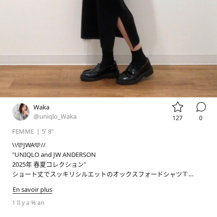


Waka
@uniqlo_Waka
127
0
FEMME
|
5' 8"
\\🩵JWA🩵//

"UNIQLO and JW ANDERSON

2025年 春夏コレクション"

ショート丈でスッキリシルエットのオックスフォードシャツ👔

En savoir plus
📢LIVE STATION 店舗配信のお知らせ📢

毎週日曜日09:30から実施しているLIVESTATIONはしばらくの間お休
1 Il y a % an
みをいただきます🙇🏻‍♀️
