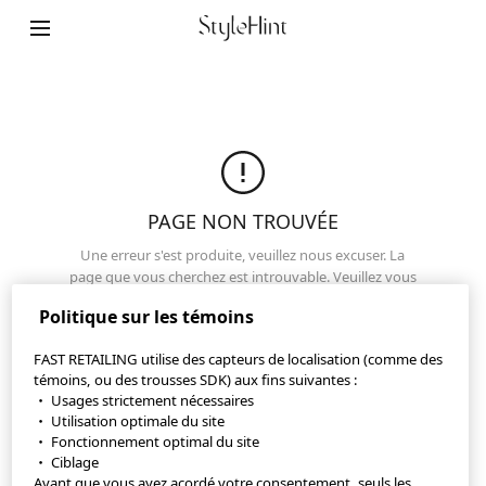
Plan de site
Contact
Notre société
Paramètres relatifs aux témoins
PAGE NON TROUVÉE
©FAST RETAILING CO., LTD.
Une erreur s'est produite, veuillez nous excuser. La
page que vous cherchez est introuvable. Veuillez vous
assurer que l'URL est correcte ou visitez une autre
Politique sur les témoins
page.
FAST RETAILING utilise des capteurs de localisation (comme des
Haut de page
témoins, ou des trousses SDK) aux fins suivantes :
・ Usages strictement nécessaires
・ Utilisation optimale du site
・ Fonctionnement optimal du site
・ Ciblage
Avant que vous ayez acordé votre consentement, seuls les