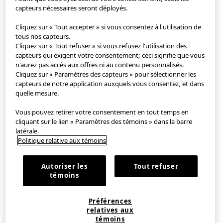
capteurs nécessaires seront déployés.
Application StyleHint
Cliquez sur « Tout accepter » si vous consentez à l'utilisation de
tous nos capteurs.
Cliquez sur « Tout refuser » si vous refusez l'utilisation des
Conditions d'utilisation
capteurs qui exigent votre consentement; ceci signifie que vous
n'aurez pas accès aux offres ni au contenu personnalisés.
Politique de confidentialité
Cliquez sur « Paramètres des capteurs » pour sélectionner les
capteurs de notre application auxquels vous consentez, et dans
Plan de site
quelle mesure.
Vous pouvez retirer votre consentement en tout temps en
Contact
cliquant sur le lien « Paramètres des témoins » dans la barre
latérale.
Notre société
Politique relative aux témoins
Paramètres relatifs aux témoins
Autoriser les
Tout refuser
témoins
EN
｜
FR
Préférences
©FAST RETAILING CO., LTD.
relatives aux
témoins