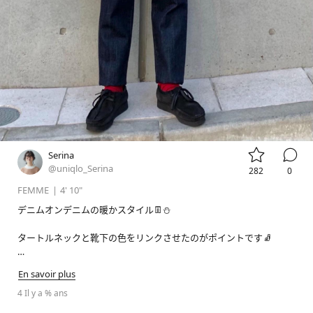


Serina
@uniqlo_Serina
282
0
FEMME
|
4' 10"
デニムオンデニムの暖かスタイル👖⛄️

タートルネックと靴下の色をリンクさせたのがポイントです🧦

En savoir plus
#ウルトラライトダウンウェーブキルトジャケット
4 Il y a % ans
#デニムオーバーサイズスタンドカラーシャツ
#ペグトップハイライズジーンズ