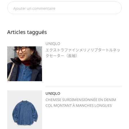
#エクストラファインメリノリブタートルネックセーター
 /16

Ajouter un commentaire
#pr
#Stylehintstaff
Articles taggués
#stylehinthjk
#uniqlo_harajuku
UNIQLO
#原宿
#原宿ファッション
エクストラファインメリノリブタートルネッ
#シンプルコーデ
クセーター（長袖）
#プチプラコーデ
#weeklystylehint
#ユニクロ新作
#着回しコーデ
#ワントーンコーデ
#冬春ミックス
UNIQLO
#きれいめコーデ
CHEMISE SURDIMENSIONNÉE EN DENIM
#ゆるコーデ
COL MONTANT À MANCHES LONGUES
#レイヤード
#骨格ストレート
#低身長
#低身長コーデ