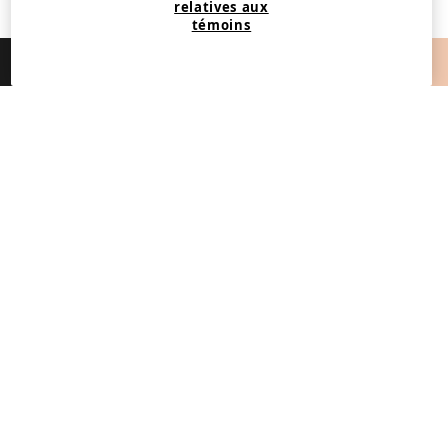
relatives aux
témoins
Application StyleHint
Télécharger
