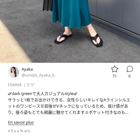


Ayaka
@uniqlo_Ayaka_b
71
0
FEMME
|
5' 5"
🌿dark greenで大人カジュアルstyle🌿

サラッと1枚でお出かけできる、女性らしいキレイなAラインシルエ
ットのワンピース👗前後がVネックになっているため、抜け感があ
り、後ろ姿もとても綺麗に魅せてくれます☺️ポケット付きなのも嬉
しいポイント‼︎キレイめにもカジュアルにも合わせやすい万能夏ワン
En savoir plus
4 Il y a % ans
#stylehintstaff
#pr
#uniqlo
#uniqlo新作
#uniqloコーデ
#
ユニクロ
#ユニクロ新作
#ユニクロコーデ
#骨格ウェーブ
#高