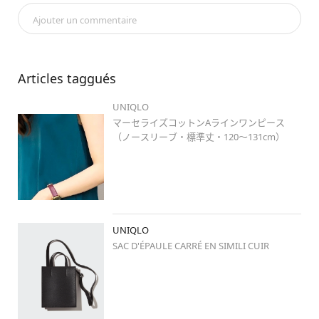
身長コーデ
#ロングヘアコーデ
#岡山
#岡北
#夏コーデ
#夏
Ajouter un commentaire
カラー
#カラーコーデ
#lifecolors
#ワンピース
#大人カジュ
アル
#キレイめカジュアル
#シンプルコーデ
#プチプラコーデ
#ootd
#ゆるコーデ
#マーセライズコットンaラインワンピース
#ノースリーブ
#レザータッチスクエアショルダーバッグ
#コン
Articles taggués
フィールタッチトングサンダル
UNIQLO
マーセライズコットンAラインワンピース
（ノースリーブ・標準丈・120～131cm）
UNIQLO
SAC D'ÉPAULE CARRÉ EN SIMILI CUIR