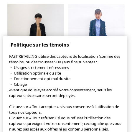
Politique sur les témoins
FAST RETAILING utilise des capteurs de localisation (comme des
témoins, ou des trousses SDK) aux fins suivantes :
・ Usages strictement nécessaires
・ Utilisation optimale du site
・ Fonctionnement optimal du site
・ Ciblage
Avant que vous ayez acordé votre consentement, seuls les
capteurs nécessaires seront déployés.
Application StyleHint
Cliquez sur « Tout accepter » si vous consentez à l'utilisation de
tous nos capteurs.
Cliquez sur « Tout refuser » si vous refusez l'utilisation des
Conditions d'utilisation
capteurs qui exigent votre consentement; ceci signifie que vous
n'aurez pas accès aux offres ni au contenu personnalisés.
Politique de confidentialité