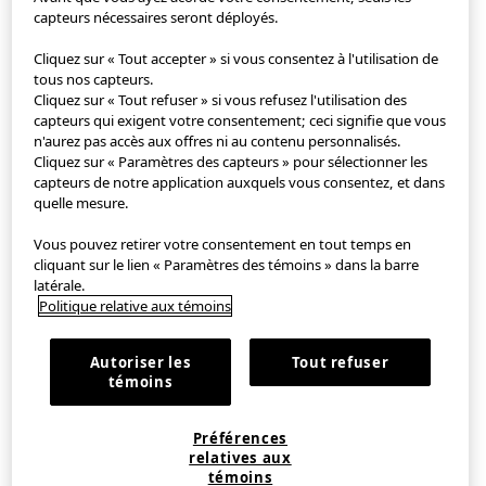
capteurs nécessaires seront déployés.
Application StyleHint
Cliquez sur « Tout accepter » si vous consentez à l'utilisation de
tous nos capteurs.
Cliquez sur « Tout refuser » si vous refusez l'utilisation des
Conditions d'utilisation
capteurs qui exigent votre consentement; ceci signifie que vous
n'aurez pas accès aux offres ni au contenu personnalisés.
Politique de confidentialité
Cliquez sur « Paramètres des capteurs » pour sélectionner les
capteurs de notre application auxquels vous consentez, et dans
Plan de site
quelle mesure.
Vous pouvez retirer votre consentement en tout temps en
Contact
cliquant sur le lien « Paramètres des témoins » dans la barre
latérale.
Notre société
Politique relative aux témoins
Paramètres relatifs aux témoins
Autoriser les
Tout refuser
témoins
EN
｜
FR
Préférences
©FAST RETAILING CO., LTD.
relatives aux
témoins