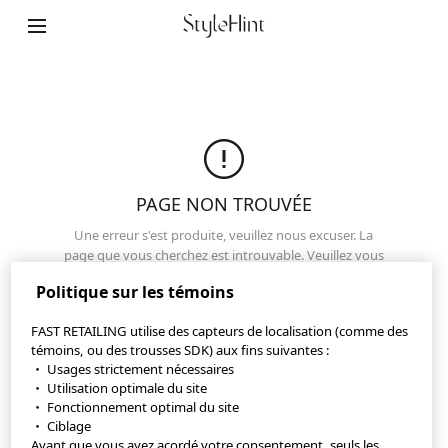
Plan de site
Contact
Notre société
Paramètres relatifs aux témoins
PAGE NON TROUVÉE
©FAST RETAILING CO., LTD.
Une erreur s'est produite, veuillez nous excuser. La
page que vous cherchez est introuvable. Veuillez vous
assurer que l'URL est correcte ou visitez une autre
Politique sur les témoins
page.
FAST RETAILING utilise des capteurs de localisation (comme des
Haut de page
témoins, ou des trousses SDK) aux fins suivantes :
・ Usages strictement nécessaires
・ Utilisation optimale du site
・ Fonctionnement optimal du site
・ Ciblage
Avant que vous ayez acordé votre consentement, seuls les