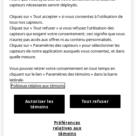
capteurs nécessaires seront déployés.
Application StyleHint
Cliquez sur « Tout accepter » si vous consentez à l'utilisation de
tous nos capteurs.
Cliquez sur « Tout refuser » si vous refusez l'utilisation des
Conditions d'utilisation
capteurs qui exigent votre consentement; ceci signifie que vous
n'aurez pas accès aux offres ni au contenu personnalisés.
Politique de confidentialité
Cliquez sur « Paramètres des capteurs » pour sélectionner les
capteurs de notre application auxquels vous consentez, et dans
Plan de site
quelle mesure.
Vous pouvez retirer votre consentement en tout temps en
Contact
cliquant sur le lien « Paramètres des témoins » dans la barre
latérale.
Notre société
Politique relative aux témoins
Paramètres relatifs aux témoins
Autoriser les
Tout refuser
témoins
EN
｜
FR
Préférences
©FAST RETAILING CO., LTD.
relatives aux
témoins