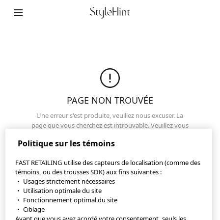
Plan de site
Contact
Notre société
Paramètres relatifs aux témoins
PAGE NON TROUVÉE
©FAST RETAILING CO., LTD.
Une erreur s'est produite, veuillez nous excuser. La
page que vous cherchez est introuvable. Veuillez vous
assurer que l'URL est correcte ou visitez une autre
Politique sur les témoins
page.
FAST RETAILING utilise des capteurs de localisation (comme des
Haut de page
témoins, ou des trousses SDK) aux fins suivantes :
・ Usages strictement nécessaires
・ Utilisation optimale du site
・ Fonctionnement optimal du site
・ Ciblage
Avant que vous ayez acordé votre consentement, seuls les