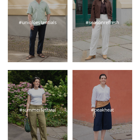
#uniqloessentials
#seasonrefresh
#summerfestival
#peakheat