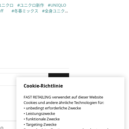
ユニクロ
#ユニクロ新作
#UNIQLO
ff
#冬春ミックス
#全身ユニク
ylehinthjk
#もっちりシューズ
#春
コーデ
#さわやかコーデ
#30代ファ
ラ
#カラーコーデ
#ニット
#アン
ター
#ひばりが丘タウンプラザ
#大人カジュアル
Posten
Cookie-Richtlinie
FAST RETAILING verwendet auf dieser Website
Cookies und andere ähnliche Technologien für:
• unbedingt erforderliche Zwecke
• Leistungszwecke
• funktionale Zwecke
• Targeting-Zwecke
LO