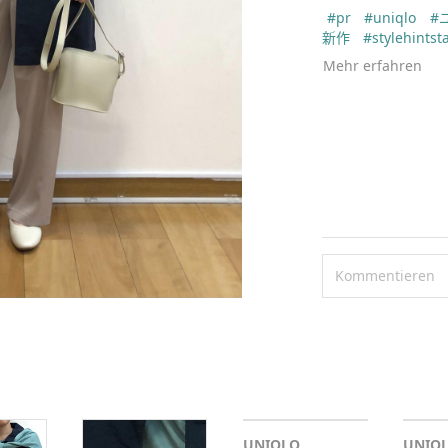
#pr
#uniqlo
#
新作
#stylehintsta
ロ
#春コーデ
#st
Mehr erfahren
カラー
#きれいめ
ッション
#きれリ
サンブル
#春アウ
#weeklystylehint
Kommentieren
UNIQLO
UNIQ