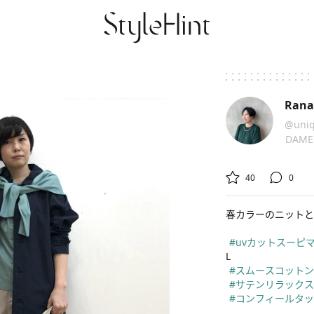
Rana
@uniq
DAME


40
0
春カラーのニットとサ
#uvカットスーピ
#スムースコットン
#サテンリラック
#コンフィールタ