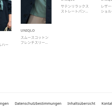
サテンリラックス
レザー
ストレートパンツ
ショル
（丈標準64～
66cm）
UNIQLO
スムースコットン
フレンチスリーブ
ルハー
T（半袖）
ungen
Datenschutzbestimmungen
Inhaltsübersicht
Konta