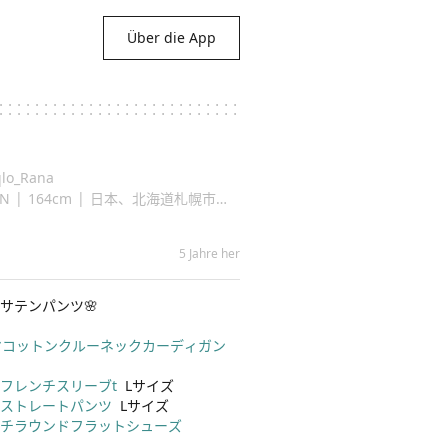
Über die App
lo_Rana
|
|
N
164cm
日本、北海道札幌市厚別区
5 Jahre her
テンパンツ🌸

マコットンクルーネックカーディガン
フレンチスリーブt
スストレートパンツ
ッチラウンドフラットシューズ