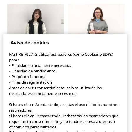
Aviso de cookies
FAST RETAILING utiliza rastreadores (como Cookies o SDKs)
para :
• Finalidad estrictamente necesaria.
• Finalidad de rendimiento
• Propósito funcional
• Fines de segmentación
Antes de dar tu consentimiento, solo se utilizarán los
rastreadores estrictamente necesarios.
Si haces clic en Aceptar todo, aceptas el uso de todos nuestros
StyleHint App
rastreadores.
Si haces clic en Rechazar todo, rechazarás los rastreadores que
Condiciones de uso
requieran tu consentimiento y no tendrás acceso a ofertas o
contenidos personalizados.
Política de privacidad