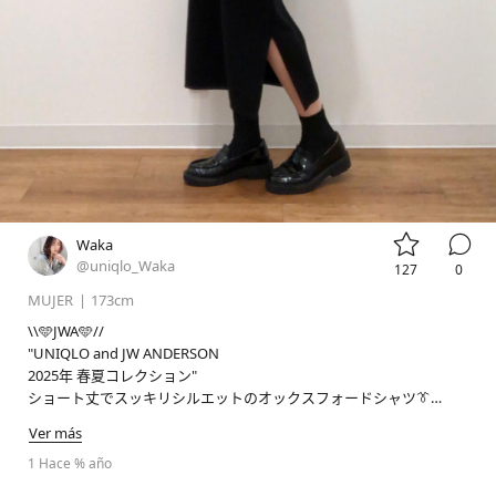


Waka
@uniqlo_Waka
127
0
MUJER
|
173cm
\\🩵JWA🩵//

"UNIQLO and JW ANDERSON

2025年 春夏コレクション"

ショート丈でスッキリシルエットのオックスフォードシャツ👔

Ver más
📢LIVE STATION 店舗配信のお知らせ📢

毎週日曜日09:30から実施しているLIVESTATIONはしばらくの間お休
1 Hace % año
みをいただきます🙇🏻‍♀️
