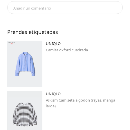
次回の配信予定は投稿にてお知らせいたしますので、ぜひご覧くだ
Añadir un comentario
さい👀

次回の配信をお楽しみに☀️

……………………………………………………

Prendas etiquetadas
UNIQLO
🌿🌿
#miyakolook
 🌿🌿

☝️こちらから仙台の素敵な着こなしが

Camisa oxford cuadrada
ご覧いただけます✨✨

……………………………………………………

#uniqlo
#uniqlo新作
#uniqloコーデ
#stylehintstaff
UNIQLO
#ユニクロ
#ユニクロ新作
#jwanderson
AIRism Camiseta algodón (rayas, manga
#ユニクロコーデ
#シンプルコーデ
larga)
#大人カジュアル
#シャツ
#オックスフォードシャツ
#春コーデ
#スカート
#ジェンダーレス
#ミディアムヘアコーデ