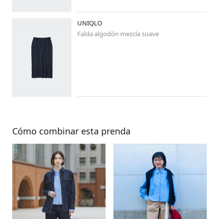
#骨格ナチュラル
#ブルベ冬
#ブルベ
#高身長コーデ
#高身長女子
#イオンモール新利府南館店
UNIQLO
Falda algodón mezcla suave
Cómo combinar esta prenda