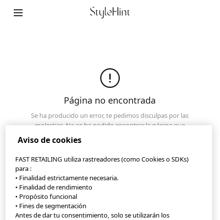
Mapa de la página web
Contacto
Descripción de la compañia
Configuración de cookies
Página no encontrada
©FAST RETAILING CO., LTD.
Se ha producido un error, te pedimos disculpas por las
molestias. No se ha podido encontrar la página que
estás buscando. Asegúrate de que la URL es correcta o
Aviso de cookies
haz clic en las otras páginas.
FAST RETAILING utiliza rastreadores (como Cookies o SDKs)
Vuelve a la página de inicio
para :
• Finalidad estrictamente necesaria.
• Finalidad de rendimiento
• Propósito funcional
• Fines de segmentación
Antes de dar tu consentimiento, solo se utilizarán los