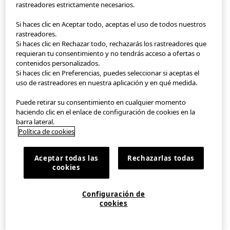
rastreadores estrictamente necesarios.
Si haces clic en Aceptar todo, aceptas el uso de todos nuestros
StyleHint App
rastreadores.
Si haces clic en Rechazar todo, rechazarás los rastreadores que
Condiciones de uso
requieran tu consentimiento y no tendrás acceso a ofertas o
contenidos personalizados.
Política de privacidad
Si haces clic en Preferencias, puedes seleccionar si aceptas el
uso de rastreadores en nuestra aplicación y en qué medida.
Mapa de la página web
Puede retirar su consentimiento en cualquier momento
haciendo clic en el enlace de configuración de cookies en la
Contacto
barra lateral.
Política de cookies
Descripción de la compañia
Aceptar todas las
Rechazarlas todas
Configuración de cookies
cookies
©FAST RETAILING CO., LTD.
Configuración de
cookies