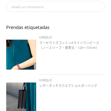
身長コーデ
#ロングヘアコーデ
#岡山
#岡北
#夏コーデ
#夏
Añadir un comentario
カラー
#カラーコーデ
#lifecolors
#ワンピース
#大人カジュ
アル
#キレイめカジュアル
#シンプルコーデ
#プチプラコーデ
#ootd
#ゆるコーデ
#マーセライズコットンaラインワンピース
#ノースリーブ
#レザータッチスクエアショルダーバッグ
#コン
Prendas etiquetadas
フィールタッチトングサンダル
UNIQLO
マーセライズコットンAラインワンピース
（ノースリーブ・標準丈・120～131cm）
UNIQLO
レザータッチスクエアショルダーバッグ