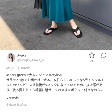


Ayaka
@uniqlo_Ayaka_b
71
0
MUJER
|
166cm
🌿dark greenで大人カジュアルstyle🌿

サラッと1枚でお出かけできる、女性らしいキレイなAラインシルエ
ットのワンピース👗前後がVネックになっているため、抜け感があ
り、後ろ姿もとても綺麗に魅せてくれます☺️ポケット付きなのも嬉
しいポイント‼︎キレイめにもカジュアルにも合わせやすい万能夏ワン
Ver más
4 Hace % años
#stylehintstaff
#pr
#uniqlo
#uniqlo新作
#uniqloコーデ
#
ユニクロ
#ユニクロ新作
#ユニクロコーデ
#骨格ウェーブ
#高