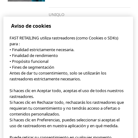
UNIQLO
トングサンダル
Aviso de cookies
FAST RETAILING utiliza rastreadores (como Cookies o SDKs)
para :
• Finalidad estrictamente necesaria.
• Finalidad de rendimiento
• Propósito funcional
• Fines de segmentación
Antes de dar tu consentimiento, solo se utilizarán los
rastreadores estrictamente necesarios.
Si haces clic en Aceptar todo, aceptas el uso de todos nuestros
StyleHint App
rastreadores.
Si haces clic en Rechazar todo, rechazarás los rastreadores que
Condiciones de uso
requieran tu consentimiento y no tendrás acceso a ofertas o
contenidos personalizados.
Política de privacidad
Si haces clic en Preferencias, puedes seleccionar si aceptas el
uso de rastreadores en nuestra aplicación y en qué medida.
Mapa de la página web
Puede retirar su consentimiento en cualquier momento