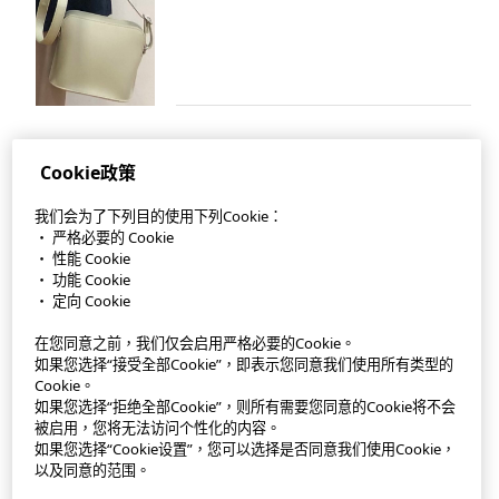
Cookie政策
我们会为了下列目的使用下列Cookie：
StyleHint APP
・ 严格必要的 Cookie
・ 性能 Cookie
使用條款
・ 功能 Cookie
・ 定向 Cookie
私隱政策
在您同意之前，我们仅会启用严格必要的Cookie。
網站地圖
如果您选择“接受全部Cookie”，即表示您同意我们使用所有类型的
Cookie。
如果您选择“拒绝全部Cookie”，则所有需要您同意的Cookie将不会
聯絡我們
被启用，您将无法访问个性化的内容。
如果您选择“Cookie设置”，您可以选择是否同意我们使用Cookie，
公司概要
以及同意的范围。