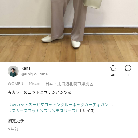


Rana
@uniqlo_Rana
40
0
WOMEN
|
164cm
|
日本、北海道札幌市厚別区
春カラーのニットとサテンパンツ🌸

#uvカットスーピマコットンクルーネックカーディガン
#スムースコットンフレンチスリーブt
#サテンリラックスストレートパンツ
瀏覽更多
#コンフィールタッチラウンドフラットシューズ
5 年前
#pr
#uniqlo
#ユニクロ
#ユニクロ新作
#UNIQLO新作