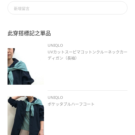
#stylehintstaff
#冬春ミックス
#全身ユニクロ
#春コーデ
新增留言
#stylehinthjk
#もっちりシューズ
#春カラー
#きれいめコー
デ
#さわやかコーデ
#30代ファッション
#きれリラ
#カラー
コーデ
#ニット
#アンサンブル
#春アウター
#ひばりが丘タウ
ンプラザ
#weeklystylehint
#大人カジュアル
此穿搭標記之單品
UNIQLO
UVカットスーピマコットンクルーネックカー
ディガン（長袖）
UNIQLO
ポケッタブルハーフコート