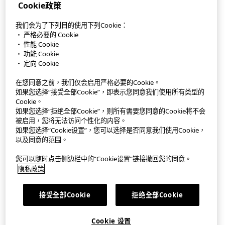
Cookie政策
我们会为了下列目的使用下列Cookie：
StyleHint APP
・ 严格必要的 Cookie
・ 性能 Cookie
使用條款
・ 功能 Cookie
・ 定向 Cookie
私隱政策
在您同意之前，我们仅会启用严格必要的Cookie。
網站地圖
如果您选择“接受全部Cookie”，即表示您同意我们使用所有类型的
Cookie。
如果您选择“拒绝全部Cookie”，则所有需要您同意的Cookie将不会
聯絡我們
被启用，您将无法访问个性化的内容。
如果您选择“Cookie设置”，您可以选择是否同意我们使用Cookie，
公司概要
以及同意的范围。
Cookie设置
您可以随时点击侧边栏中的“Cookie设置”链接撤回您的同意。
隐私政策
繁體中文
｜
EN
接受全部Cookie
拒绝全部Cookie
©FAST RETAILING CO., LTD.
Cookie 设置