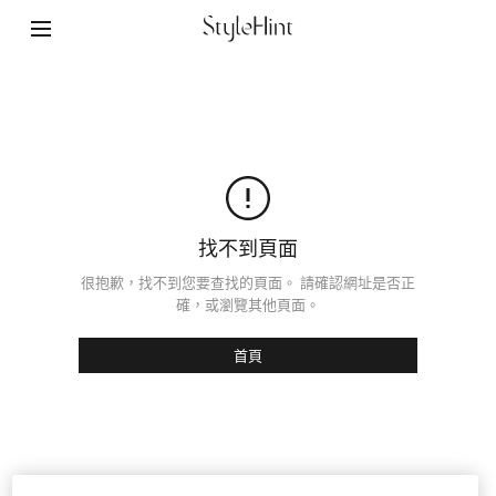
StyleHint App
使用條款
隱私權政策
網站地圖
聯絡我們
找不到頁面
公司概要
很抱歉，找不到您要查找的頁面。 請確認網址是否正
確，或瀏覽其他頁面。
Cookie设置
首頁
©FAST RETAILING CO., LTD.