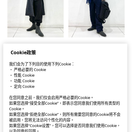
Cookie政策
我们会为了下列目的使用下列Cookie：
StyleHint APP
・ 严格必要的 Cookie
・ 性能 Cookie
使用條款
・ 功能 Cookie
・ 定向 Cookie
私隱政策
在您同意之前，我们仅会启用严格必要的Cookie。
如果您选择“接受全部Cookie”，即表示您同意我们使用所有类型的
網站地圖
Cookie。
如果您选择“拒绝全部Cookie”，则所有需要您同意的Cookie将不会
聯絡我們
被启用，您将无法访问个性化的内容。
如果您选择“Cookie设置”，您可以选择是否同意我们使用Cookie，
公司概要
以及同意的范围。