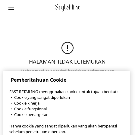
StyleHint App
Ketentuan Penggunaan
Kebijakan Privasi
HALAMAN TIDAK DITEMUKAN
Peta Lokasi
Mohon maaf, telah terjadi kesalahan. Halaman yang
Kontak
Anda cari tidak dapat ditemukan. Pastikan URL yang
Pemberitahuan Cookie
Anda masukkan sudah benar atau klik untuk
Gambaran Umum Perusahaan
membuka halaman kami yang lain.
FAST RETAILING menggunakan cookie untuk tujuan berikut:
・ Cookie yang sangat diperlukan
Pengaturan Cookie
Halaman Utama
・ Cookie kinerja
・ Cookie fungsional
・ Cookie penargetan
©FAST RETAILING CO., LTD.
Hanya cookie yang sangat diperlukan yang akan beroperasi
sebelum persetujuan diberikan.