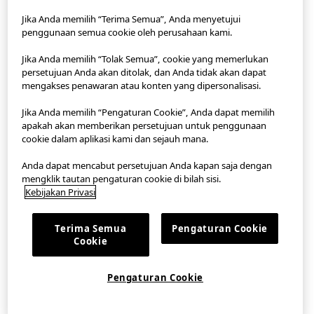
Jika Anda memilih “Terima Semua”, Anda menyetujui
penggunaan semua cookie oleh perusahaan kami.
StyleHint App
Jika Anda memilih “Tolak Semua”, cookie yang memerlukan
Ketentuan Penggunaan
persetujuan Anda akan ditolak, dan Anda tidak akan dapat
mengakses penawaran atau konten yang dipersonalisasi.
Kebijakan Privasi
Jika Anda memilih “Pengaturan Cookie”, Anda dapat memilih
apakah akan memberikan persetujuan untuk penggunaan
Peta Lokasi
cookie dalam aplikasi kami dan sejauh mana.
Kontak
Anda dapat mencabut persetujuan Anda kapan saja dengan
mengklik tautan pengaturan cookie di bilah sisi.
Gambaran Umum Perusahaan
Kebijakan Privasi
Pengaturan Cookie
Terima Semua
Pengaturan Cookie
Cookie
©FAST RETAILING CO., LTD.
Pengaturan Cookie