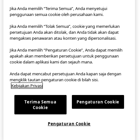
Jika Anda memilih “Terima Semua”, Anda menyetujui
penggunaan semua cookie oleh perusahaan kami.
StyleHint App
Jika Anda memilih “Tolak Semua”, cookie yang memerlukan
Ketentuan Penggunaan
persetujuan Anda akan ditolak, dan Anda tidak akan dapat
mengakses penawaran atau konten yang dipersonalisasi.
Kebijakan Privasi
Jika Anda memilih “Pengaturan Cookie”, Anda dapat memilih
apakah akan memberikan persetujuan untuk penggunaan
Peta Lokasi
cookie dalam aplikasi kami dan sejauh mana.
Kontak
Anda dapat mencabut persetujuan Anda kapan saja dengan
mengklik tautan pengaturan cookie di bilah sisi.
Gambaran Umum Perusahaan
Kebijakan Privasi
Pengaturan Cookie
Terima Semua
Pengaturan Cookie
Cookie
©FAST RETAILING CO., LTD.
Pengaturan Cookie