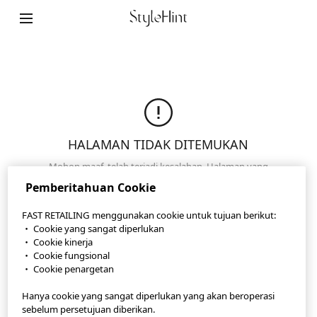
StyleHint App
Ketentuan Penggunaan
Kebijakan Privasi
HALAMAN TIDAK DITEMUKAN
Peta Lokasi
Mohon maaf, telah terjadi kesalahan. Halaman yang
Kontak
Anda cari tidak dapat ditemukan. Pastikan URL yang
Pemberitahuan Cookie
Anda masukkan sudah benar atau klik untuk
Gambaran Umum Perusahaan
membuka halaman kami yang lain.
FAST RETAILING menggunakan cookie untuk tujuan berikut:
・ Cookie yang sangat diperlukan
Pengaturan Cookie
Halaman Utama
・ Cookie kinerja
・ Cookie fungsional
・ Cookie penargetan
©FAST RETAILING CO., LTD.
Hanya cookie yang sangat diperlukan yang akan beroperasi
sebelum persetujuan diberikan.