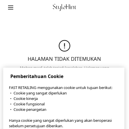
StyleHint App
Ketentuan Penggunaan
Kebijakan Privasi
HALAMAN TIDAK DITEMUKAN
Peta Lokasi
Mohon maaf, telah terjadi kesalahan. Halaman yang
Kontak
Anda cari tidak dapat ditemukan. Pastikan URL yang
Pemberitahuan Cookie
Anda masukkan sudah benar atau klik untuk
Gambaran Umum Perusahaan
membuka halaman kami yang lain.
FAST RETAILING menggunakan cookie untuk tujuan berikut:
・ Cookie yang sangat diperlukan
Pengaturan Cookie
Halaman Utama
・ Cookie kinerja
・ Cookie fungsional
・ Cookie penargetan
©FAST RETAILING CO., LTD.
Hanya cookie yang sangat diperlukan yang akan beroperasi
sebelum persetujuan diberikan.