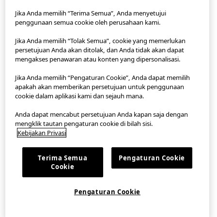
Jika Anda memilih “Terima Semua”, Anda menyetujui
penggunaan semua cookie oleh perusahaan kami.
StyleHint App
Jika Anda memilih “Tolak Semua”, cookie yang memerlukan
Ketentuan Penggunaan
persetujuan Anda akan ditolak, dan Anda tidak akan dapat
mengakses penawaran atau konten yang dipersonalisasi.
Kebijakan Privasi
Jika Anda memilih “Pengaturan Cookie”, Anda dapat memilih
apakah akan memberikan persetujuan untuk penggunaan
Peta Lokasi
cookie dalam aplikasi kami dan sejauh mana.
Kontak
Anda dapat mencabut persetujuan Anda kapan saja dengan
mengklik tautan pengaturan cookie di bilah sisi.
Gambaran Umum Perusahaan
Kebijakan Privasi
Pengaturan Cookie
Terima Semua
Pengaturan Cookie
Cookie
©FAST RETAILING CO., LTD.
Pengaturan Cookie