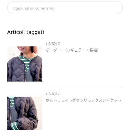
#ボーダーt
Aggiungi un commento
#ウルトラライトダウンリラックスジャケット
#vネックサロペット
#コンフィールタッチフラットシューズ
#レザータッチ2wayボストンバッグ
Articoli taggati
いつもご覧頂きありがとうございます🌼

UNIQLO
コメントは返信出来ない仕様となっておりますが、

いつも楽しみに読ませて頂いております🦖❣️

ボーダーT（レギュラー・長袖）
着用商品は基本タグ付けしていますので、

そちらでご確認お願い致します🤗💕

ユニクロ以外のお洋服を着用することは

基本ないので、小物以外全てユニクロになります❣️

UNIQLO
🤍🤍............................................................

ウルトラライトダウンリラックスジャケット
🍑🍜 
#ユニクロ福島スタイル
#福島
 のスタッフのコーデがたくさん😤

お買い物の参考にぜひ最新順でごらんください🐄❤️
