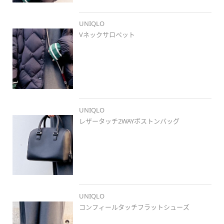
...............................................................🤍🤍

UNIQLO
Vネックサロペット
#uniqlo
#ユニクロ新作
#ブルべ夏
#stylehintstaff
#冬コー
デ
#サロペット
#ウルトラライトダウン
#ダウン
#ボーダー
#差し色グリーン
#グリーン
#ミディアムヘアコーデ
#冬のお
出かけスタイル
#大人カジュアル
#カジュアルコーデ
#簡単コ
ーデ
#ユニクロ郡山日和田フェスタ店
UNIQLO
レザータッチ2WAYボストンバッグ
UNIQLO
コンフィールタッチフラットシューズ