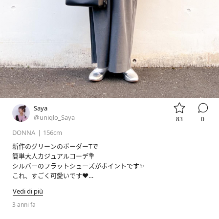


Saya
@uniqlo_Saya
83
0
DONNA
|
156cm
新作のグリーンのボーダーTで

簡単大人カジュアルコーデ💐

シルバーのフラットシューズがポイントです✨

これ、すごく可愛いです❤️

ぜひ店頭でもご覧ください🌈

Vedi di più
3 anni fa