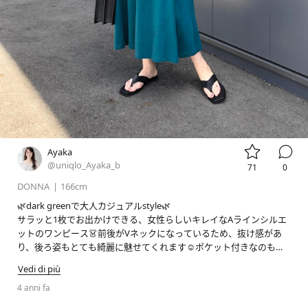


Ayaka
@uniqlo_Ayaka_b
71
0
DONNA
|
166cm
🌿dark greenで大人カジュアルstyle🌿

サラッと1枚でお出かけできる、女性らしいキレイなAラインシルエ
ットのワンピース👗前後がVネックになっているため、抜け感があ
り、後ろ姿もとても綺麗に魅せてくれます☺️ポケット付きなのも嬉
しいポイント‼︎キレイめにもカジュアルにも合わせやすい万能夏ワン
Vedi di più
4 anni fa
#stylehintstaff
#pr
#uniqlo
#uniqlo新作
#uniqloコーデ
#
ユニクロ
#ユニクロ新作
#ユニクロコーデ
#骨格ウェーブ
#高