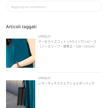
身長コーデ
#ロングヘアコーデ
#岡山
#岡北
#夏コーデ
#夏
Aggiungi un commento
カラー
#カラーコーデ
#lifecolors
#ワンピース
#大人カジュ
アル
#キレイめカジュアル
#シンプルコーデ
#プチプラコーデ
#ootd
#ゆるコーデ
#マーセライズコットンaラインワンピース
#ノースリーブ
#レザータッチスクエアショルダーバッグ
#コン
Articoli taggati
フィールタッチトングサンダル
UNIQLO
マーセライズコットンAラインワンピース
（ノースリーブ・標準丈・120～131cm）
UNIQLO
レザータッチスクエアショルダーバッグ