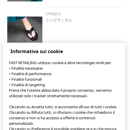
UNIQLO
トングサンダル
Informativa sui cookie
FAST RETAILING utilizza i cookie e altre tecnologie simili per:
• Finalità necessarie
• Finalità di performance
• Finalità funzionali
• Finalità di targeting
App StyleHint
Prima che l'utente abbia dato il proprio consenso, verranno
utilizzati solo i tracker strettamente necessari.
Condizioni di utilizzo
Cliccando su Accetta tutti, si acconsente all'uso di tutti i cookie.
Informativa sulla privacy
Cliccando su Rifiuta tutti, si rifiutano i cookie che richiedono il
consenso e non si ha accesso a offerte e contenuti
personalizzati.
Mappa del sito
Cliccando su Preferenze è possibile scegliere se e in che misura