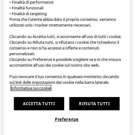
• Finalità di performance
• Finalità funzionali
• Finalità di targeting
App StyleHint
Prima che l'utente abbia dato il proprio consenso, verranno
utilizzati solo i tracker strettamente necessari.
Condizioni di utilizzo
Cliccando su Accetta tutti, si acconsente all'uso di tutti i cookie.
Informativa sulla privacy
Cliccando su Rifiuta tutti, si rifiutano i cookie che richiedono il
consenso e non si ha accesso a offerte e contenuti
personalizzati.
Mappa del sito
Cliccando su Preferenze è possibile scegliere se e in che misura
acconsentire all'uso dei cookie sul nostro sito web.
Contatti
Puoi revocare il tuo consenso in qualsiasi momento cliccando
Descrizione della società
sul link delle impostazioni dei cookie nella barra laterale.
Informativa sui cookie
Impostazioni dei cookie
ACCETTA TUTTI
RIFIUTA TUTTI
©FAST RETAILING CO., LTD.
Preferenze