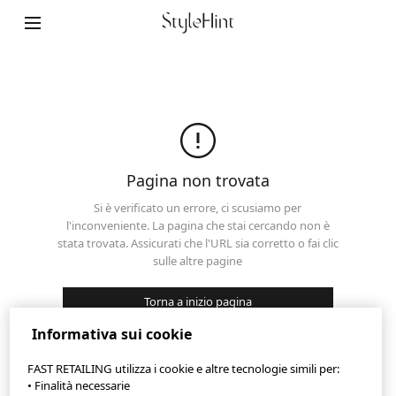
Mappa del sito
Contatti
Descrizione della società
Impostazioni dei cookie
Pagina non trovata
©FAST RETAILING CO., LTD.
Si è verificato un errore, ci scusiamo per
l'inconveniente. La pagina che stai cercando non è
stata trovata. Assicurati che l'URL sia corretto o fai clic
sulle altre pagine
Torna a inizio pagina
Informativa sui cookie
FAST RETAILING utilizza i cookie e altre tecnologie simili per:
• Finalità necessarie