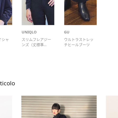
UNIQLO
GU
イシャ
スリムフレアジー
ウルトラストレッ
ンズ（丈標準
チヒールブーツ
73cm）
ticolo