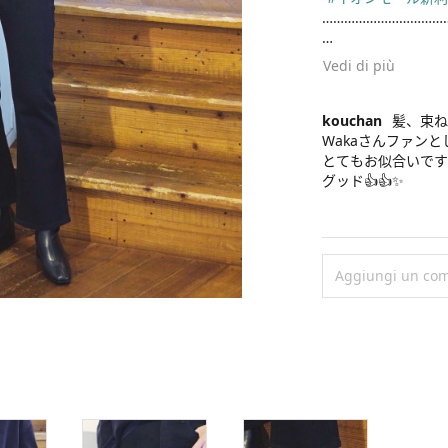
………………………………
#uniqlo
#uniql
Vedi di più
#uniqloコーデ
#s
#stylehinthjk
#ユニクロ
#ユニ
kouchan
髪、束ね
#ユニクロコーデ
Wakaさんファンと
#きれいめコーデ
とてもお似合いです
#大人カジュアル
グッド👍👍✨
#ユニクロニット部
#ニットコーデ
#ミディアムヘア
#秋コーデ
#秋冬
Aggiungi un co
#冬コーデ
#モノ
#骨格ナチュラル
#高身長コーデ
#
#イオンモール新