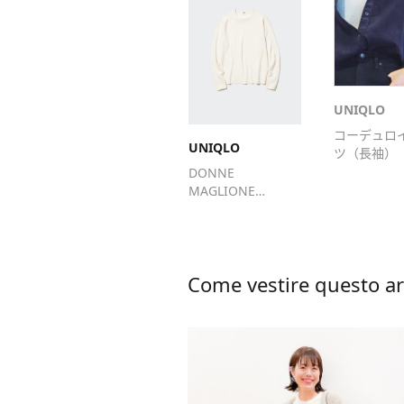
UNIQLO
コーデュロ
UNIQLO
ツ（長袖）
DONNE
MAGLIONE
GIROCOLLO
MERINO EXTRA
FINE
Come vestire questo ar