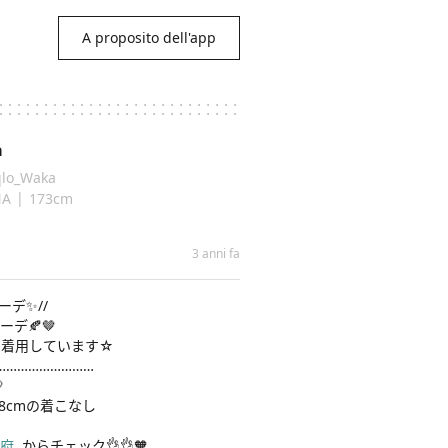
A proposito dell'app
a
lo_Waka
|
NA
173cm
3 anni fa
デ✨//

🍂🤎

着用しています☆

……………………



158cmの着こなし

利府
 からチェック👌👌🧡
