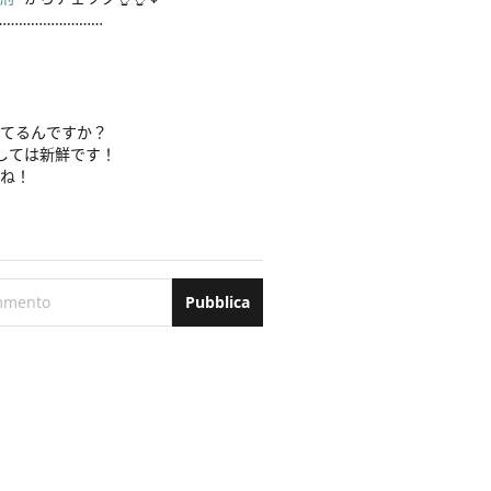
……………………

o新作
tylehintstaff
クロ新作
てるんですか？

#シンプルコーデ
しては新鮮です！

#きれいめカジュアル
ね！

#ニット
コーデ
コーデ
#秋カラー
mmento
Pubblica
トーンコーデ
#ブルベ冬
#ブルベ
高身長女子
利府南館店