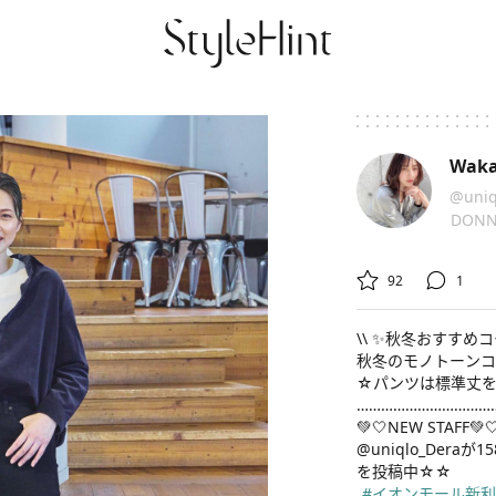
Wak
@uniq
DON


92
1
\\ ✨秋冬おすすめコー
秋冬のモノトーンコーデ
☆パンツは標準丈を
………………………………
💚🤍NEW STAFF💚🤍
@uniqlo_Deraが
#イオンモール新