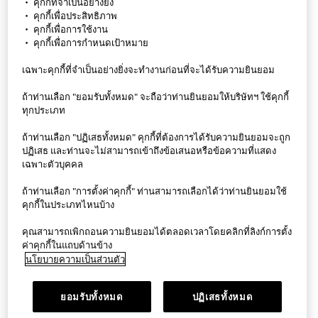
・ คุกกี้ที่จำเป็นอย่างยิ่ง
・ คุกกี้เพื่อประสิทธิภาพ
・ คุกกี้เพื่อการใช้งาน
・ คุกกี้เพื่อการกำหนดเป้าหมาย
เฉพาะคุกกี้ที่จำเป็นอย่างยิ่งจะทำงานก่อนที่จะได้รับความยินยอม
แอป StyleHint
ถ้าท่านเลือก "ยอมรับทั้งหมด" จะถือว่าท่านยินยอมให้บริษัทฯ ใช้คุกกี้
ทุกประเภท
ข้อกำหนดการใช้งาน
ถ้าท่านเลือก "ปฏิเสธทั้งหมด" คุกกี้ที่ต้องการได้รับความยินยอมจะถูก
ปฏิเสธ และท่านจะไม่สามารถเข้าถึงข้อเสนอหรือข้อความที่แสดง
นโยบายความเป็นส่วนตัว
เฉพาะตัวบุคคล
Sitemap
ถ้าท่านเลือก "การตั้งค่าคุกกี้" ท่านสามารถเลือกได้ว่าท่านยินยอมใช้
คุกกี้ในประเภทไหนบ้าง
ติดต่อเรา
คุณสามารถเพิกถอนความยินยอมได้ตลอดเวลาโดยคลิกที่ลิงก์การตั้ง
ค่าคุกกี้ในแถบด้านข้าง
ภาพรวมบริษัท
นโยบายความเป็นส่วนตัว
การตั้งค่าคุกกี้
ยอมรับทั้งหมด
ปฏิเสธทั้งหมด
©FAST RETAILING CO., LTD.