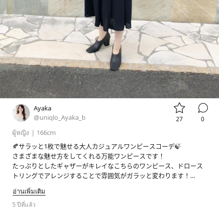


Ayaka
@uniqlo_Ayaka_b
27
0
ผู้หญิง
|
166cm
🍂サラッと1枚で魅せる大人カジュアルワンピースコーデ🍃

さまざまな魅せ方をしてくれる万能ワンピースです！

たっぷりとしたギャザーがキレイなこちらのワンピース、ドロース
トリングでアレンジすることで雰囲気がガラッと変わります！

今回はきつめに絞って大人ぽくスタイルアップを狙いました😊

อ่านเพิ่มเติม
羽織としても使えるので1枚持っていて間違いなしのアイテムです👗

5 ปีที่แล้ว
#ユニクロ
#ユニクロ新作
#ユニクロコーデ
#uniqlo
#uniqlo