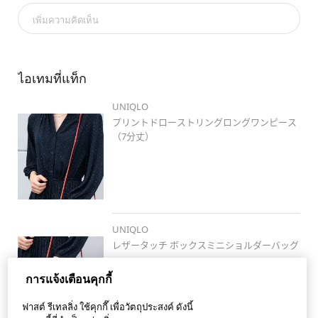
新作
#uniqloコーデ
#stylehintstaff
#pr
#全身ユニクロ
เพิ่มความคิดเห็น
#weeklystylehint
#着回しコーデ
#stylehinthjk
#掛川
#掛川
店
#静岡
#夏コーデ
#夏秋ミックス
#骨格ウェーブ
#大人カジュアル
#きれいめコーデ
#きれいめカジュアル
#プリントドローストリングロングワンピース
ไอเทมที่แท็ก
#レザータッチボックスミニショルダーバッグ
UNIQLO
プリントドローストリングロングワンピース
（7分丈）
UNIQLO
レザータッチ ボックスミニショルダーバッグ
การแจ้งเตือนคุกกี้
ฟาสต์ รีเทลลิ่ง ใช้คุกกี๊ เพื่อวัตถุประสงค์ ดังนี้