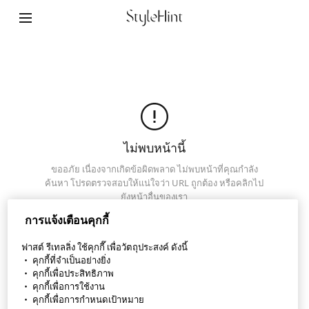
แอป StyleHint
ข้อกำหนดการใช้งาน
นโยบายความเป็นส่วนตัว
สารบัญเว็บไซต์
ไม่พบหน้านี้
ขออภัย เนื่องจากเกิดข้อผิดพลาด ไม่พบหน้าที่คุณกำลัง
ติดต่อเรา
ค้นหา โปรดตรวจสอบให้แน่ใจว่า URL ถูกต้อง หรือคลิกไป
ยังหน้าอื่นของเรา
ภาพรวมบริษัท
การแจ้งเตือนคุกกี้
หน้าหลัก
การตั้งค่าคุกกี้
ฟาสต์ รีเทลลิ่ง ใช้คุกกี๊ เพื่อวัตถุประสงค์ ดังนี้
・ คุกกี้ที่จำเป็นอย่างยิ่ง
・ คุกกี้เพื่อประสิทธิภาพ
©FAST RETAILING CO., LTD.
・ คุกกี้เพื่อการใช้งาน
・ คุกกี้เพื่อการกำหนดเป้าหมาย