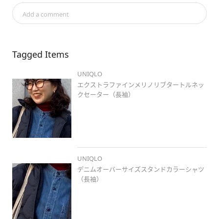
#エクストラファインメリノリブタートルネックセーター
 /16

Add a comment
#pr
#Stylehintstaff
Tagged Items
#stylehinthjk
#uniqlo_harajuku
UNIQLO
#原宿
#原宿ファッション
エクストラファインメリノリブタートルネッ
#シンプルコーデ
クセーター（長袖）
#プチプラコーデ
#weeklystylehint
#ユニクロ新作
#着回しコーデ
#ワントーンコーデ
#冬春ミックス
UNIQLO
#きれいめコーデ
デニムオーバーサイズスタンドカラーシャツ
#ゆるコーデ
（長袖）
#レイヤード
#骨格ストレート
#低身長
#低身長コーデ