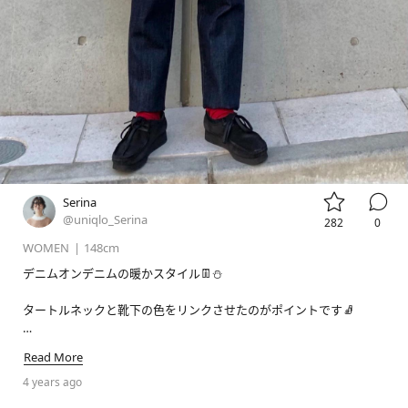


Serina
@uniqlo_Serina
282
0
WOMEN
|
148cm
デニムオンデニムの暖かスタイル👖⛄️

タートルネックと靴下の色をリンクさせたのがポイントです🧦

Read More
#ウルトラライトダウンウェーブキルトジャケット
4 years ago
#デニムオーバーサイズスタンドカラーシャツ
#ペグトップハイライズジーンズ