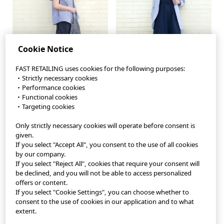
Cookie Notice
FAST RETAILING uses cookies for the following purposes:
・Strictly necessary cookies
・Performance cookies
・Functional cookies
・Targeting cookies
Only strictly necessary cookies will operate before consent is
StyleHint App
given.
If you select "Accept All", you consent to the use of all cookies
Terms of Use
by our company.
If you select "Reject All", cookies that require your consent will
Privacy Policy
be declined, and you will not be able to access personalized
offers or content.
If you select "Cookie Settings", you can choose whether to
Sitemap
consent to the use of cookies in our application and to what
extent.
Contact