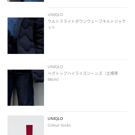
#ジェンダーレス
#ジェンダーレスコーデ
#デニム
UNIQLO
#デニムセットアップ
ウルトラライトダウンウェーブキルトジャケ
#ニット帽
ット
#ユニデニ
#uniqlojeans
UNIQLO
ペグトップハイライズジーンズ（丈標準
68cm）
UNIQLO
Colour Socks