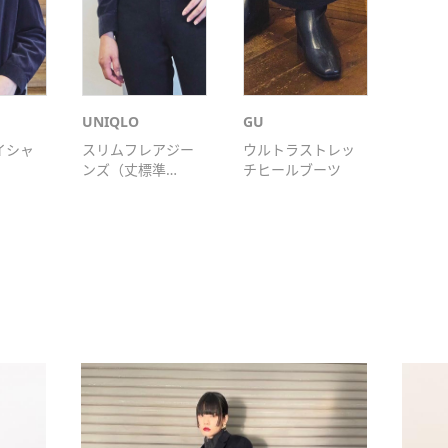
UNIQLO
GU
イシャ
スリムフレアジー
ウルトラストレッ
ンズ（丈標準
チヒールブーツ
73cm）