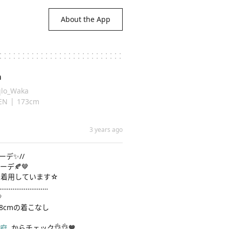
About the App
a
lo_Waka
|
EN
173cm
3 years ago
デ✨//

🍂🤎

着用しています☆

……………………



158cmの着こなし

利府
 からチェック👌👌🧡
