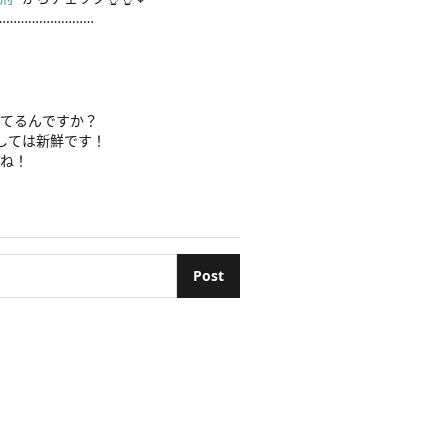
……………………

o新作
tylehintstaff
クロ新作
てるんですか？

#シンプルコーデ
しては新鮮です！

#きれいめカジュアル
ね！

#ニット
コーデ
コーデ
#秋カラー
Post
トーンコーデ
#ブルベ冬
#ブルベ
高身長女子
利府南館店