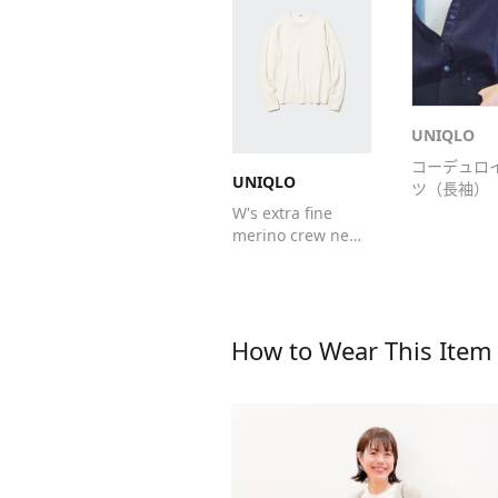
UNIQLO
コーデュロ
UNIQLO
ツ（長袖）
W's extra fine
merino crew neck
L/S sweater
How to Wear This Item