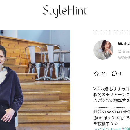
Wak
@uniq
WOM


92
1
\\ ✨秋冬おすすめコー
秋冬のモノトーンコーデ
☆パンツは標準丈を
………………………………
💚🤍NEW STAFF💚🤍
@uniqlo_Deraが
#イオンモール新