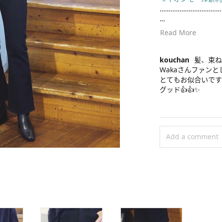
………………………………
#uniqlo
#uniql
Read More
#uniqloコーデ
#s
#stylehinthjk
#ユニクロ
#ユニ
kouchan
髪、束ね
#ユニクロコーデ
Wakaさんファンと
#きれいめコーデ
とてもお似合いです
#大人カジュアル
グッド👍👍✨
#ユニクロニット部
#ニットコーデ
#ミディアムヘア
#秋コーデ
#秋冬
Add a comment
#冬コーデ
#モノ
#骨格ナチュラル
#高身長コーデ
#
#イオンモール新