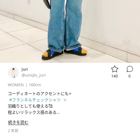


Juri
@uniqlo_Juri
140
0
WOMEN
|
160cm
#フランネルチェックシャツ
 ✨

羽織りとしても使える🥰

程よいリラックス感のある

レギュラーフィットです☺️

続きを読む
🌿いつもご覧頂き、ありがとうございます。

2 年前
コメントもありがとうございます🐈‍⬛
