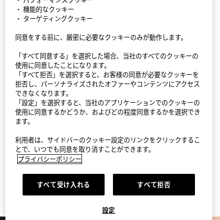
・ 機能的なクッキー
・ ターゲティングクッキー
同意をする前に、厳密に必要なクッキーのみが動作します。
StyleHint アプリ
「すべて同意する」を選択した場合、当社のすべてのクッキーの
利用規約
使用に同意したことになります。
「すべて拒否」を選択すると、お客様の同意が必要なクッキーを
拒否し、パーソナライズされたオファーやコンテンツにアクセス
プライバシーポリシー（外部送信ポリシーを含む）
できなくなります。
「設定」を選択すると、当社のアプリケーションでのクッキーの
サイトマップ
使用に同意するかどうか、およびどの程度同意するかを選択でき
ます。
お問い合わせ
利用者は、サイドバーのクッキー設定のリンクをクリックするこ
会社概要
とで、いつでも同意を取り消すことができます。
プライバシーポリシー
Cookie設定
すべて受け入れる
すべて拒否
©FAST RETAILING CO., LTD.
設定