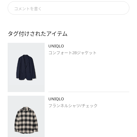
返信が出来ない仕様ですが🥲

コメントを書く
嬉しく全て読んでおります🥰🌿

タグ付けされたアイテム
UNIQLO
#フランネルチェックシャツ
コンフォート2Bジャケット
#コンフォート2bジャケット
#pr
#uniqlo
UNIQLO
#ユニクロ
フランネルシャツ/チェック
#stylehintstaff
#weeklystylehint
#秋冬コーデ
#秋冬ミックス
#秋コーデ