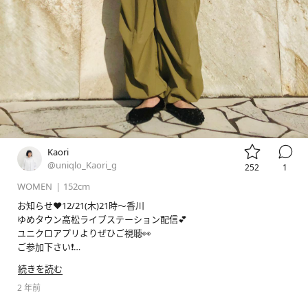


Kaori
@uniqlo_Kaori_g
252
1
WOMEN
|
152cm
お知らせ❤️12/21(木)21時〜香川

ゆめタウン高松ライブステーション配信💕

ユニクロアプリよりぜひご視聴👀

ご参加下さい❗️

ご質問にもどんどんお答えしていきます🙆‍♀️

続きを読む
春アイテムでレイヤードコーデ。

2 年前
パラシュートパンツは形がとてもきれいでリラックス感とナイロン