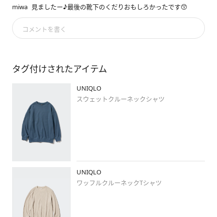
の素材が

miwa
見ましたー♪最後の靴下のくだりおもしろかったです😙
嬉しいアイテム。

トーンを合わせて靴と肩掛けは黒で

コメントを書く
まとめました。

#スウェットクルーネックシャツ
タグ付けされたアイテム
#ワッフルクルーネックt
#エアリズムコットンクルーネックt
UNIQLO
#パラシュートパンツ
スウェットクルーネックシャツ
#stylehintstaff
#stylehinthjk
#ユニクロ
#uniqlo
#ユニクロ新作
#ootd
#瀬戸内collection
UNIQLO
#ユニクロコーデ
#着回しコーデ
ワッフルクルーネックTシャツ
#低身長コーデ
#低身長
#シンプルコーデ
#ジェンダーレス