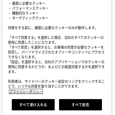
・ 厳密に必要なクッキー
・ パフォーマンスクッキー
・ 機能的なクッキー
・ ターゲティングクッキー
同意をする前に、厳密に必要なクッキーのみが動作します。
StyleHint アプリ
「すべて同意する」を選択した場合、当社のすべてのクッキーの
利用規約
使用に同意したことになります。
「すべて拒否」を選択すると、お客様の同意が必要なクッキーを
拒否し、パーソナライズされたオファーやコンテンツにアクセス
プライバシーポリシー（外部送信ポリシーを含む）
できなくなります。
「設定」を選択すると、当社のアプリケーションでのクッキーの
サイトマップ
使用に同意するかどうか、およびどの程度同意するかを選択でき
ます。
お問い合わせ
利用者は、サイドバーのクッキー設定のリンクをクリックするこ
会社概要
とで、いつでも同意を取り消すことができます。
プライバシーポリシー
Cookie設定
すべて受け入れる
すべて拒否
©FAST RETAILING CO., LTD.