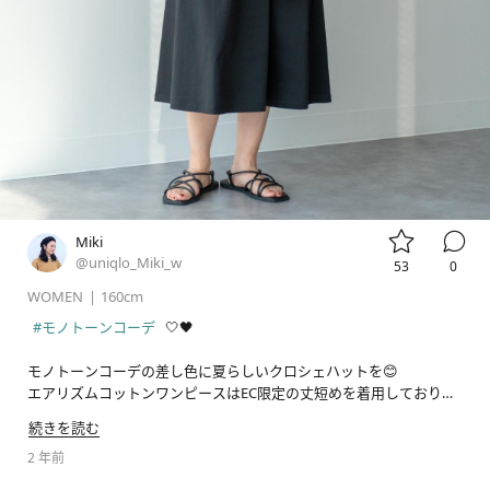


Miki
@uniqlo_Miki_w
53
0
WOMEN
|
160cm
#モノトーンコーデ
 🤍🖤

モノトーンコーデの差し色に夏らしいクロシェハットを😊

エアリズムコットンワンピースはEC限定の丈短めを着用しておりま
す😄

続きを読む
2 年前