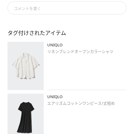
#エアリズムコットンワンピース
コメントを書く
#リネンブレンドオープンカラーシャツ
#ナローストラップサンダル
#クロシェハット
タグ付けされたアイテム
#uniqlo
#ユニクロ新作
#stylehintstaff
#上下ユニクロ部
UNIQLO
#大人カジュアル
#おしやれさんと繋がりたい
リネンブレンドオープンカラーシャツ
#着回しコーデ
#今日のコーデ
#プチプラコーデ
#ママコーデ
#熊本
#イオンモール熊本
#stylehinthjk
#骨格ウェーブ
#ユニクロいまコレ
#イエベ秋
#ブルベ冬
#春コーデ
UNIQLO
#ノーバング女子部
#夏コーデ
エアリズムコットンワンピース/丈短め
#リネン
#リゾートコーデ
#ワンピース