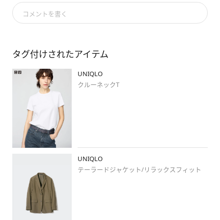
#タックワイドパンツ
コメントを書く
#クリーンベルト
#レザータッチスクエアショルダーバッグ
タグ付けされたアイテム
#uniqlo
#ユニクロ新作
#stylehintstaff
#上下ユニクロ部
UNIQLO
#大人カジュアル
#おしやれさんと繋がりたい
クルーネックT
#着回しコーデ
#今日のコーデ
#プチプラコーデ
#ママコーデ
#熊本
#イオンモール熊本
#stylehinthjk
#骨格ウェーブ
#ユニクロいまコレ
#イエベ秋
#ブルベ冬
#秋コーデ
UNIQLO
#秋カラー
#ノーバング女子部
テーラードジャケット/リラックスフィット
#ジャケット
#ワイドパンツ