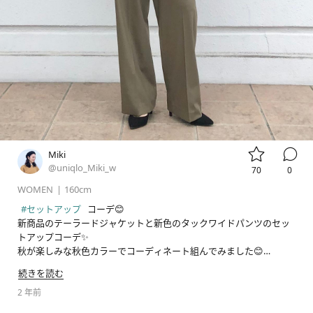


Miki
@uniqlo_Miki_w
70
0
WOMEN
|
160cm
#セットアップ
 コーデ😊

新商品のテーラードジャケットと新色のタックワイドパンツのセッ
トアップコーデ✨

秋が楽しみな秋色カラーでコーディネート組んでみました😊

続きを読む
2 年前
#テーラードジャケット
#クルーネックt