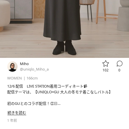


Miho
@uniqlo_Miho_a
102
0
WOMEN
|
166cm
12/6 配信　LIVE STATION着用コーディネート📹

配信テーマは、【UNIQLO×GU 大人の冬モテ着こなしバトル】

初のGUとのコラボ配信！👏🏻

配信はアーカイブでもご覧頂けます😊

続きを読む
是非ご覧ください✨

1 年前
#livestation