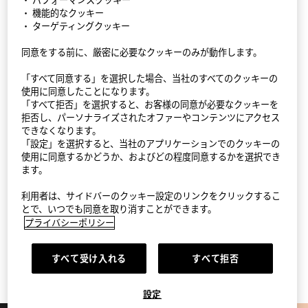
・ 機能的なクッキー
・ ターゲティングクッキー
同意をする前に、厳密に必要なクッキーのみが動作します。
StyleHint アプリ
「すべて同意する」を選択した場合、当社のすべてのクッキーの
利用規約
使用に同意したことになります。
「すべて拒否」を選択すると、お客様の同意が必要なクッキーを
拒否し、パーソナライズされたオファーやコンテンツにアクセス
プライバシーポリシー（外部送信ポリシーを含む）
できなくなります。
「設定」を選択すると、当社のアプリケーションでのクッキーの
サイトマップ
使用に同意するかどうか、およびどの程度同意するかを選択でき
ます。
お問い合わせ
利用者は、サイドバーのクッキー設定のリンクをクリックするこ
会社概要
とで、いつでも同意を取り消すことができます。
プライバシーポリシー
Cookie設定
すべて受け入れる
すべて拒否
©FAST RETAILING CO., LTD.
設定