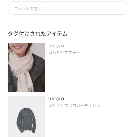
コメントを書く
#メリノリブポロカーディガン
#パウダーソフトダウンジャケット
タグ付けされたアイテム
#サテンスカート
#カシミヤマフラー
UNIQLO
カシミヤマフラー
#stylehintstaff
#uniqlo
#uniqlo新作
#uniqloコーデ
#ユニクロ
#ユニクロ新
作
#ユニクロコーデ
#骨格ナチュラル
#ブルべ夏
#高身長コーデ
#ダウン
#アウター
#ニット
#スカート
#冬コーデ
#デートコーデ
#スカートコーデ
#大人カジュアル
#きれいめカジュアル
#カジュアルコーデ
#シンプルコーデ
#
UNIQLO
ブラックコーデ
メリノリブポロカーディガン
#テラスモール湘南