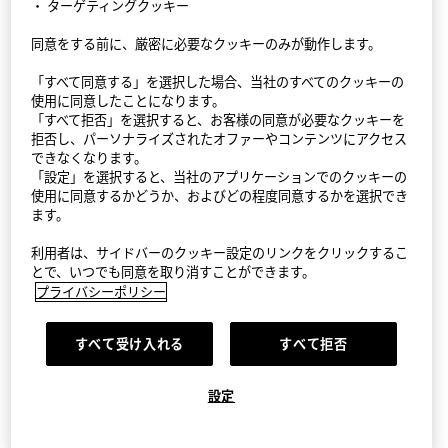
・ ターゲティングクッキー
同意をする前に、厳密に必要なクッキーのみが動作します。
StyleHint アプリ
「すべて同意する」を選択した場合、当社のすべてのクッキーの
利用規約
使用に同意したことになります。
「すべて拒否」を選択すると、お客様の同意が必要なクッキーを
プライバシーポリシー（外部送信ポリシーを含む）
拒否し、パーソナライズされたオファーやコンテンツにアクセス
できなくなります。
「設定」を選択すると、当社のアプリケーションでのクッキーの
サイトマップ
使用に同意するかどうか、およびどの程度同意するかを選択でき
ます。
お問い合わせ
利用者は、サイドバーのクッキー設定のリンクをクリックするこ
会社概要
とで、いつでも同意を取り消すことができます。
プライバシーポリシー
Cookie設定
すべて受け入れる
すべて拒否
©FAST RETAILING CO., LTD.
設定