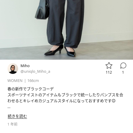


Miho
@uniqlo_Miho_a
112
1
WOMEN
|
166cm
春の新作でブラックコーデ

スポーツテイストのアイテムもブラックで統一したりパンプスを合
わせるとキレイめカジュアルスタイルになっておすすめです😊

続きを読む
1 年前
#ドライスウェットフルジップパーカ
#クレープジャージーブラキャミソール