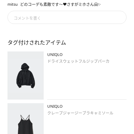
#ギアパンツ
mitsu
どのコーデも素敵です〜❤さすがミホさん🤗✨
コメントを書く
#stylehintstaff
#uniqlo
#uniqlo新作
#uniqloコーデ
#ユニクロ
#ユニクロ新
作
#ユニクロコーデ
#骨格ナチュラル
#ブルべ夏
#高身長コーデ
タグ付けされたアイテム
#スウェット
#ブラトップ
#イージーパンツ
#春コーデ
#スウェットコーデ
#ブラトップコーデ
#ワントー
UNIQLO
ン
#ワントーンコーデ
#ブラックコーデ
#大人カジュアル
#き
ドライスウェットフルジップパーカ
れいめカジュアル
#カジュアルコーデ
#シンプルコーデ
UNIQLO
クレープジャージーブラキャミソール