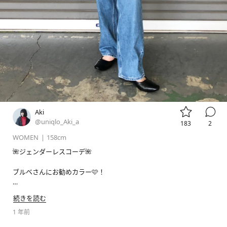


Aki
@uniqlo_Aki_a
183
2
WOMEN
|
158cm
🌺ジェンダーレスコーデ🌺

ブルベさんにお勧めカラー🩷！

#プレミアムリネンシャツ
続きを読む
#ソフトリブクルーネックt
1 年前
#ワイドストレートジーンズ
#マルチポケットショルダーバッグ