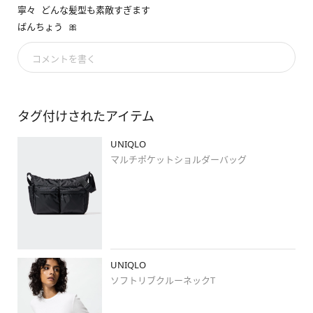
寧々
どんな髪型も素敵すぎます
#arfuji
ばんちょう
🎀
素敵な投稿がたくさんご覧いただけます🥰是非、ご覧ください✨

コメントを書く
いつもご覧頂きありがとうございます😊

お店のフォロー(UNIQLO サントムーン柿田川店)や

写真へのイイね⭐もよろしくお願いします🧸

タグ付けされたアイテム
#uniqlo
#ユニクロコーデ
#ユニクロ新作
#stylehint
UNIQLO
#stylehintstaff
#着回しコーデ
#ブルベ冬
#ジェンダーレス
マルチポケットショルダーバッグ
#骨格ウェーブ
#カジュアルコーデ
#大人カジュアル
#リネン
#デニムコーデ
#レイヤード
#ジェンダーレスコーデ
#カジュ
アルコーデ
#メンズアイテム
#カジュアルコーデ
#カジュアル
#シャツコーデ
#春コーデ
#20代コーデ
#30代コーデ
#ミデ
ィアムヘアコーデ
#きれいめカジュアル
UNIQLO
ソフトリブクルーネックT