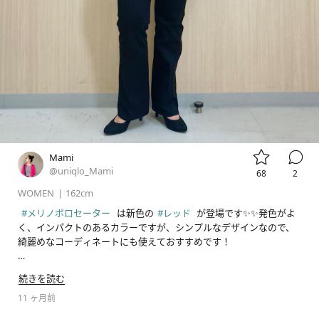


Mami
@uniqlo_Mami
68
2
WOMEN
|
162cm
#メリノポロセーター
 は新色の
#レッド
 が登場です✨✨発色がよ
く、インパクトのあるカラーですが、シンプルなデザインなので、
綺麗めなコーディネートにも使えておすすめです！

ご覧いただきありがとうございます😊

続きを読む
スタイルヒントアプリでは@unqlo_Mamiで投稿中です。🤩

私自身のコンプレックス、太ももや腰回りがカバーできるようなコ
11 ヶ月前
ーデをしております✨
