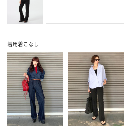
#スリムフレアトラウザージーンズ
#ブラック
#秋コーデ
#ニット
#uniqlojeans
#オフィスカジュアル
#デニムコーデ
#大人カジュアル
着用着こなし
#きれいめカジュアル
#佐賀
#stylehintstaff