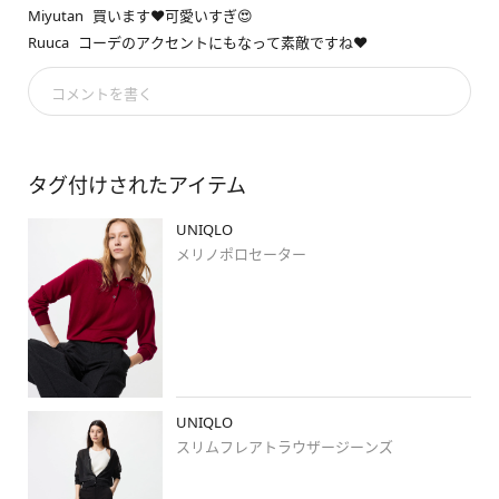
他の投稿も是非ご覧ください♪

Miyutan
買います❤️可愛いすぎ😍
Ruuca
コーデのアクセントにもなって素敵ですね❤️
#ユニクロ九州沖縄スタイル
コメントを書く
#ゆめタウン佐賀
#佐賀久留米
◎骨格、ヘアスタイルで選ぶスタイリングはコチラ

タグ付けされたアイテム
#ロングヘアコーデ
UNIQLO
#ノーバング女子部
メリノポロセーター
#162cm
#60kg
#骨格ストレート
#ブルベ冬
#ヘアアレンジ
■ 
#uniqlo
#ユニクロ
UNIQLO
#40代コーデ
スリムフレアトラウザージーンズ
#アラフォーコーデ
#きれいめコーデ