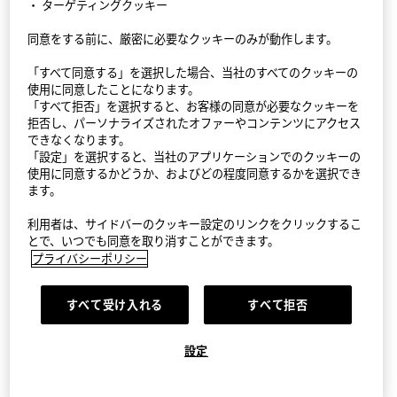
・ ターゲティングクッキー
同意をする前に、厳密に必要なクッキーのみが動作します。
StyleHint アプリ
「すべて同意する」を選択した場合、当社のすべてのクッキーの
利用規約
使用に同意したことになります。
「すべて拒否」を選択すると、お客様の同意が必要なクッキーを
プライバシーポリシー（外部送信ポリシーを含む）
拒否し、パーソナライズされたオファーやコンテンツにアクセス
できなくなります。
「設定」を選択すると、当社のアプリケーションでのクッキーの
サイトマップ
使用に同意するかどうか、およびどの程度同意するかを選択でき
ます。
お問い合わせ
利用者は、サイドバーのクッキー設定のリンクをクリックするこ
会社概要
とで、いつでも同意を取り消すことができます。
プライバシーポリシー
Cookie設定
すべて受け入れる
すべて拒否
©FAST RETAILING CO., LTD.
設定