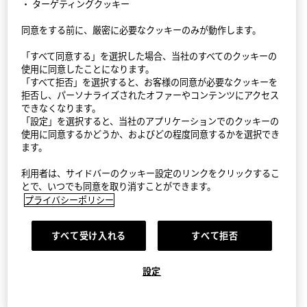
・ ターゲティングクッキー
同意をする前に、厳密に必要なクッキーのみが動作します。
StyleHint アプリ
「すべて同意する」を選択した場合、当社のすべてのクッキーの
利用規約
使用に同意したことになります。
「すべて拒否」を選択すると、お客様の同意が必要なクッキーを
プライバシーポリシー（外部送信ポリシーを含む）
拒否し、パーソナライズされたオファーやコンテンツにアクセス
できなくなります。
「設定」を選択すると、当社のアプリケーションでのクッキーの
サイトマップ
使用に同意するかどうか、およびどの程度同意するかを選択でき
ます。
お問い合わせ
利用者は、サイドバーのクッキー設定のリンクをクリックするこ
会社概要
とで、いつでも同意を取り消すことができます。
プライバシーポリシー
Cookie設定
すべて受け入れる
すべて拒否
©FAST RETAILING CO., LTD.
設定