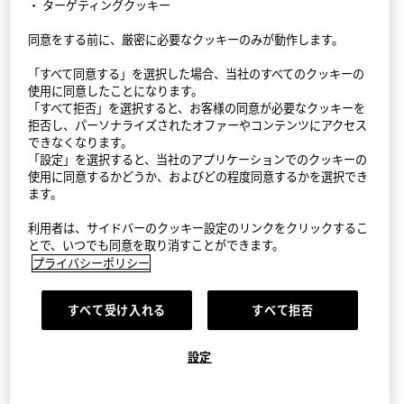
・ ターゲティングクッキー
同意をする前に、厳密に必要なクッキーのみが動作します。
StyleHint アプリ
「すべて同意する」を選択した場合、当社のすべてのクッキーの
利用規約
使用に同意したことになります。
「すべて拒否」を選択すると、お客様の同意が必要なクッキーを
プライバシーポリシー（外部送信ポリシーを含む）
拒否し、パーソナライズされたオファーやコンテンツにアクセス
できなくなります。
「設定」を選択すると、当社のアプリケーションでのクッキーの
サイトマップ
使用に同意するかどうか、およびどの程度同意するかを選択でき
ます。
お問い合わせ
利用者は、サイドバーのクッキー設定のリンクをクリックするこ
会社概要
とで、いつでも同意を取り消すことができます。
プライバシーポリシー
Cookie設定
すべて受け入れる
すべて拒否
©FAST RETAILING CO., LTD.
設定