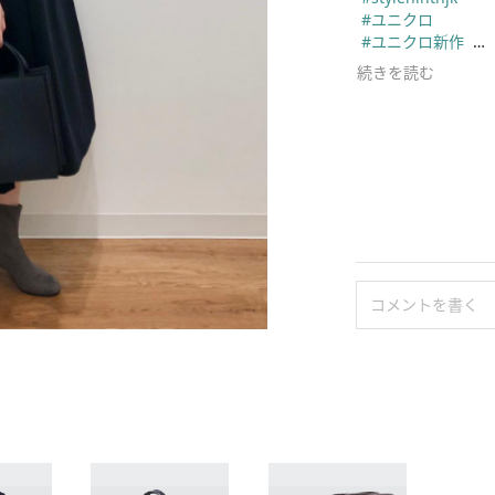
#ユニクロ
#ユニクロ新作
#ユニクロコーデ
続きを読む
#シンプルコーデ
#ワンピース
#オフィスカジュ
#通勤コーデ
#きれいめカジュ
#大人カジュアル
#秋冬コーデ
#秋コーデ
#ミディアムヘア
#骨格ナチュラル
コメントを書く
#高身長コーデ
#イオンモール新
#レーヨンブラウス
#ブラッシュドジ
#レザータッチス
ム
#ストレッチショ