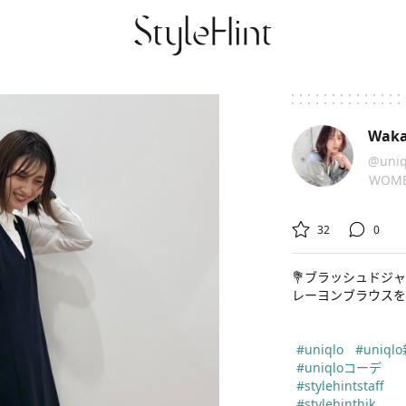
Wak
@uniq
WOM


32
0
💐ブラッシュドジャ
レーヨンブラウスを
#uniqlo
#uniql
#uniqloコーデ
#stylehintstaff
#stylehinthjk