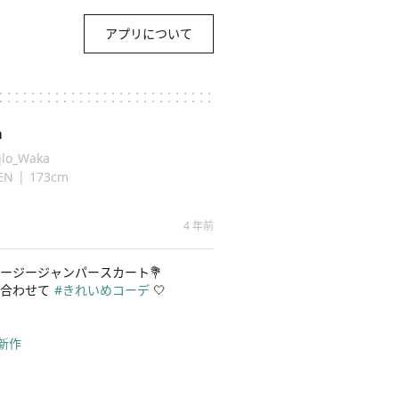
アプリについて
a
lo_Waka
|
EN
173cm
4 年前
ージージャンパースカート💐

合わせて
#きれいめコーデ
🤍

o新作