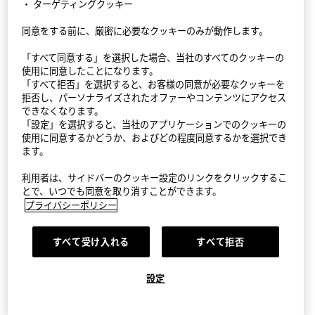
・ ターゲティングクッキー
同意をする前に、厳密に必要なクッキーのみが動作します。
StyleHint アプリ
「すべて同意する」を選択した場合、当社のすべてのクッキーの
利用規約
使用に同意したことになります。
「すべて拒否」を選択すると、お客様の同意が必要なクッキーを
プライバシーポリシー（外部送信ポリシーを含む）
拒否し、パーソナライズされたオファーやコンテンツにアクセス
できなくなります。
「設定」を選択すると、当社のアプリケーションでのクッキーの
サイトマップ
使用に同意するかどうか、およびどの程度同意するかを選択でき
ます。
お問い合わせ
利用者は、サイドバーのクッキー設定のリンクをクリックするこ
会社概要
とで、いつでも同意を取り消すことができます。
プライバシーポリシー
Cookie設定
すべて受け入れる
すべて拒否
©FAST RETAILING CO., LTD.
設定