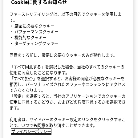
Cookieに関するお知らせ
ファーストリテイリングは、以下の目的でクッキーを使用しま
す。
・ 厳密に必要なクッキー
・ パフォーマンスクッキー
・ 機能的なクッキー
・ ターゲティングクッキー
同意をする前に、厳密に必要なクッキーのみが動作します。
StyleHint アプリ
「すべて同意する」を選択した場合、当社のすべてのクッキーの
利用規約
使用に同意したことになります。
「すべて拒否」を選択すると、お客様の同意が必要なクッキーを
拒否し、パーソナライズされたオファーやコンテンツにアクセス
プライバシーポリシー（外部送信ポリシーを含む）
できなくなります。
「設定」を選択すると、当社のアプリケーションでのクッキーの
サイトマップ
使用に同意するかどうか、およびどの程度同意するかを選択でき
ます。
お問い合わせ
利用者は、サイドバーのクッキー設定のリンクをクリックするこ
会社概要
とで、いつでも同意を取り消すことができます。
プライバシーポリシー