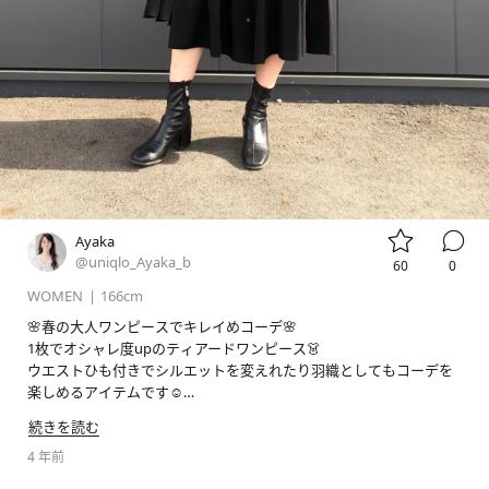


Ayaka
@uniqlo_Ayaka_b
60
0
WOMEN
|
166cm
🌸春の大人ワンピースでキレイめコーデ🌸

1枚でオシャレ度upのティアードワンピース👗

ウエストひも付きでシルエットを変えれたり羽織としてもコーデを
#stylehintstaff
#pr
#uniqlo
#uniqlo新作
#uniqloコーデ
#
続きを読む
ユニクロ
#ユニクロ新作
#ユニクロコーデ
#骨格ウェーブ
#高
身長コーデ
4 年前
#ロングヘアコーデ
#岡山
#岡北
#着回しコーデ
#プチプラコーデ
#春コーデ
#春ワンピース
#きれいめコーデ