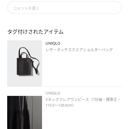
#ootd
#weeklystylehint
#vネックフレアワンピース
コメントを書く
#レザータッチスクエアショルダーバッグ
タグ付けされたアイテム
UNIQLO
レザータッチスクエアショルダーバッグ
UNIQLO
Vネックフレアワンピース（7分袖・標準丈・
115.5～126.5cm）