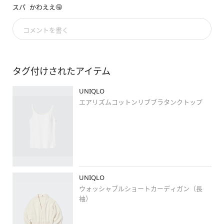
プリーツスカートで春らしいコーデに☺️

スパ
かわええ🤤
#stylehintstaff
#pr
#uniqlo
#uniqlo新作
#uniqloコーデ
#
コメントを書く
ユニクロ
#ユニクロ新作
#ユニクロコーデ
#骨格ウェーブ
#高
身長コーデ
#岡山
#岡北
#春コーデ
#きれいめコーデ
#プチ
プラコーデ
#ロングヘアコーデ
#春カラー
#weeklystylehint
#シンプルコーデ
#着回しコーデ
#カラーコーデ
#ootd
#春
タグ付けされたアイテム
ニット
#プリーツスカート
#ウォッシャブルショートカーディガ
ン
#エアリズムコットンリブブラタンクトップ
#レザータッチス
UNIQLO
クエアショルダーバッグ
エアリズムコットンリブブラタンクトップ
UNIQLO
ウォッシャブルショートカーディガン（長
袖）