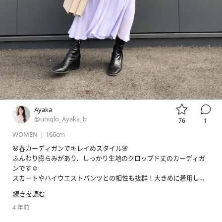


Ayaka
@uniqlo_Ayaka_b
76
1
WOMEN
|
166cm
🌸春カーディガンでキレイめスタイル🌸

ふんわり膨らみがあり、しっかり生地のクロップド丈のカーディガ
ンです☺️

スカートやハイウエストパンツとの相性も抜群！大きめに着用し抜
き襟にしたりボタンを閉めてプルオーバーにしたり、いろいろな着
続きを読む
方を楽しめます🌸

ウォッシャブル仕様なのでお手入れがしやすいのもオススメポイン
4 年前
トです！
