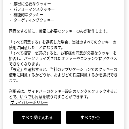
・ 厳密に必要なクッキー
・ パフォーマンスクッキー
・ 機能的なクッキー
・ ターゲティングクッキー
同意をする前に、厳密に必要なクッキーのみが動作します。
StyleHint アプリ
「すべて同意する」を選択した場合、当社のすべてのクッキーの
利用規約
使用に同意したことになります。
「すべて拒否」を選択すると、お客様の同意が必要なクッキーを
拒否し、パーソナライズされたオファーやコンテンツにアクセス
プライバシーポリシー（外部送信ポリシーを含む）
できなくなります。
「設定」を選択すると、当社のアプリケーションでのクッキーの
サイトマップ
使用に同意するかどうか、およびどの程度同意するかを選択でき
ます。
お問い合わせ
利用者は、サイドバーのクッキー設定のリンクをクリックするこ
会社概要
とで、いつでも同意を取り消すことができます。
プライバシーポリシー
Cookie設定
すべて受け入れる
すべて拒否
©FAST RETAILING CO., LTD.