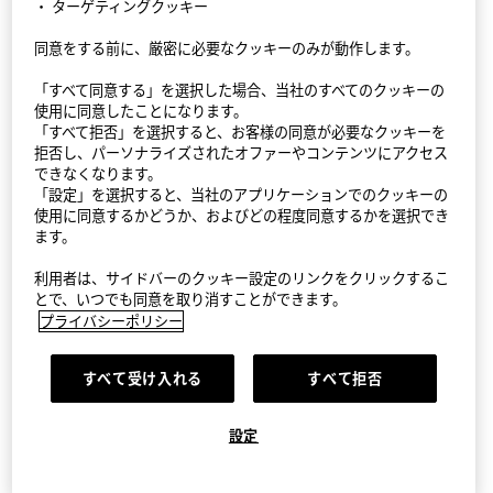
・ ターゲティングクッキー
同意をする前に、厳密に必要なクッキーのみが動作します。
StyleHint アプリ
「すべて同意する」を選択した場合、当社のすべてのクッキーの
利用規約
使用に同意したことになります。
「すべて拒否」を選択すると、お客様の同意が必要なクッキーを
プライバシーポリシー（外部送信ポリシーを含む）
拒否し、パーソナライズされたオファーやコンテンツにアクセス
できなくなります。
「設定」を選択すると、当社のアプリケーションでのクッキーの
サイトマップ
使用に同意するかどうか、およびどの程度同意するかを選択でき
ます。
お問い合わせ
利用者は、サイドバーのクッキー設定のリンクをクリックするこ
会社概要
とで、いつでも同意を取り消すことができます。
プライバシーポリシー
Cookie設定
すべて受け入れる
すべて拒否
©FAST RETAILING CO., LTD.
設定