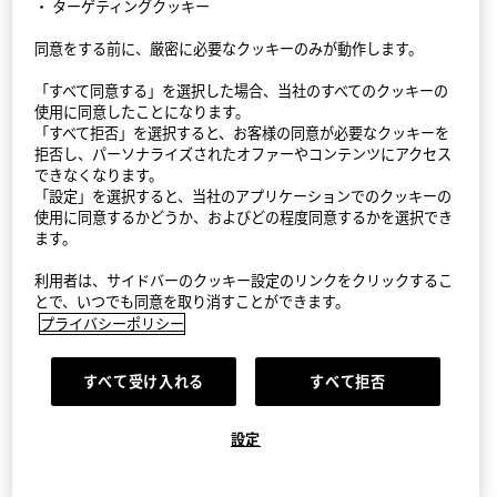
・ ターゲティングクッキー
同意をする前に、厳密に必要なクッキーのみが動作します。
StyleHint アプリ
「すべて同意する」を選択した場合、当社のすべてのクッキーの
利用規約
使用に同意したことになります。
「すべて拒否」を選択すると、お客様の同意が必要なクッキーを
プライバシーポリシー（外部送信ポリシーを含む）
拒否し、パーソナライズされたオファーやコンテンツにアクセス
できなくなります。
「設定」を選択すると、当社のアプリケーションでのクッキーの
サイトマップ
使用に同意するかどうか、およびどの程度同意するかを選択でき
ます。
お問い合わせ
利用者は、サイドバーのクッキー設定のリンクをクリックするこ
会社概要
とで、いつでも同意を取り消すことができます。
プライバシーポリシー
Cookie設定
すべて受け入れる
すべて拒否
©FAST RETAILING CO., LTD.
設定