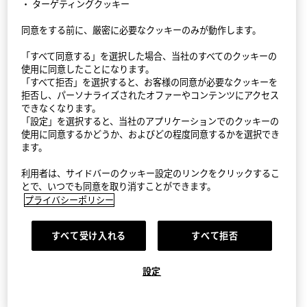
・ ターゲティングクッキー
同意をする前に、厳密に必要なクッキーのみが動作します。
StyleHint アプリ
「すべて同意する」を選択した場合、当社のすべてのクッキーの
利用規約
使用に同意したことになります。
「すべて拒否」を選択すると、お客様の同意が必要なクッキーを
プライバシーポリシー（外部送信ポリシーを含む）
拒否し、パーソナライズされたオファーやコンテンツにアクセス
できなくなります。
「設定」を選択すると、当社のアプリケーションでのクッキーの
サイトマップ
使用に同意するかどうか、およびどの程度同意するかを選択でき
ます。
お問い合わせ
利用者は、サイドバーのクッキー設定のリンクをクリックするこ
会社概要
とで、いつでも同意を取り消すことができます。
プライバシーポリシー
Cookie設定
すべて受け入れる
すべて拒否
©FAST RETAILING CO., LTD.
設定