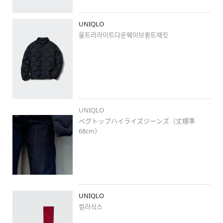
#ジェンダーレス
#ジェンダーレスコーデ
#デニム
UNIQLO
#デニムセットアップ
울트라라이트다운웨이브퀼트재킷
#ニット帽
#ユニデニ
#uniqlojeans
UNIQLO
ペグトップハイライズジーンズ（丈標準
68cm）
UNIQLO
컬러삭스