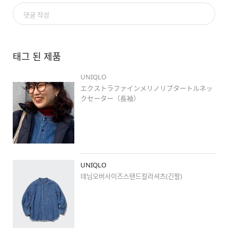
#エクストラファインメリノリブタートルネックセーター
 /16

댓글 작성
#pr
#Stylehintstaff
태그 된 제품
#stylehinthjk
#uniqlo_harajuku
UNIQLO
#原宿
#原宿ファッション
エクストラファインメリノリブタートルネッ
#シンプルコーデ
クセーター（長袖）
#プチプラコーデ
#weeklystylehint
#ユニクロ新作
#着回しコーデ
#ワントーンコーデ
#冬春ミックス
UNIQLO
#きれいめコーデ
데님오버사이즈스탠드칼라셔츠(긴팔)
#ゆるコーデ
#レイヤード
#骨格ストレート
#低身長
#低身長コーデ