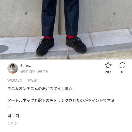


Serina
@uniqlo_Serina
282
0
WOMEN
|
148cm
デニムオンデニムの暖かスタイル👖⛄️

タートルネックと靴下の色をリンクさせたのがポイントです🧦

더 보기
#ウルトラライトダウンウェーブキルトジャケット
4 년 전
#デニムオーバーサイズスタンドカラーシャツ
#ペグトップハイライズジーンズ