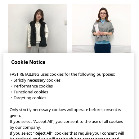
Cookie Notice
FAST RETAILING uses cookies for the following purposes:
・Strictly necessary cookies
・Performance cookies
・Functional cookies
・Targeting cookies
Only strictly necessary cookies will operate before consent is
StyleHint App
given.
If you select "Accept All", you consent to the use of all cookies
Terms of Use
by our company.
If you select "Reject All", cookies that require your consent will
Privacy Policy
be declined, and you will not be able to access personalized