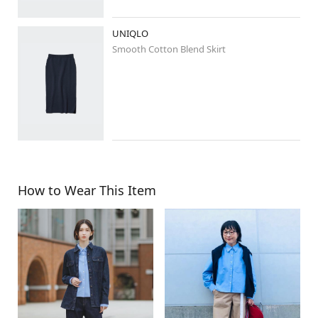
#骨格ナチュラル
#ブルベ冬
#ブルベ
#高身長コーデ
#高身長女子
#イオンモール新利府南館店
UNIQLO
Smooth Cotton Blend Skirt
How to Wear This Item