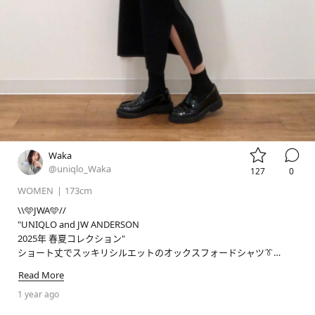


Waka
@uniqlo_Waka
127
0
WOMEN
|
173cm
\\🩵JWA🩵//

"UNIQLO and JW ANDERSON

2025年 春夏コレクション"

ショート丈でスッキリシルエットのオックスフォードシャツ👔

Read More
📢LIVE STATION 店舗配信のお知らせ📢

毎週日曜日09:30から実施しているLIVESTATIONはしばらくの間お休
1 year ago
みをいただきます🙇🏻‍♀️
