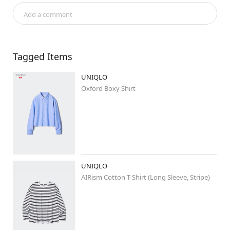
次回の配信予定は投稿にてお知らせいたしますので、ぜひご覧くだ
Add a comment
さい👀

次回の配信をお楽しみに☀️

……………………………………………………

Tagged Items
UNIQLO
🌿🌿
#miyakolook
 🌿🌿

☝️こちらから仙台の素敵な着こなしが

Oxford Boxy Shirt
ご覧いただけます✨✨

……………………………………………………

#uniqlo
#uniqlo新作
#uniqloコーデ
#stylehintstaff
UNIQLO
#ユニクロ
#ユニクロ新作
#jwanderson
AIRism Cotton T-Shirt (Long Sleeve, Stripe)
#ユニクロコーデ
#シンプルコーデ
#大人カジュアル
#シャツ
#オックスフォードシャツ
#春コーデ
#スカート
#ジェンダーレス
#ミディアムヘアコーデ