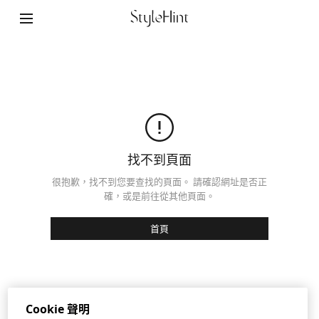
StyleHint App
使用條款
隱私權政策
網站地圖
找不到頁面
客服中心
很抱歉，找不到您要查找的頁面。 請確認網址是否正
確，或是前往從其他頁面。
公司概要
首頁
Cookie 設定
©FAST RETAILING CO., LTD.
Cookie 聲明