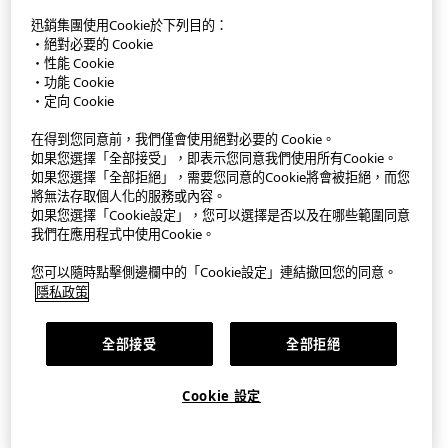
迅銷集團使用Cookie於下列目的：
・絕對必要的 Cookie
StyleHint APP
・性能 Cookie
・功能 Cookie
使用條款
・定向 Cookie
隱私權政策
在得到您同意前，我們僅會使用絕對必要的 Cookie。
如果您選擇「全部接受」，即表示您同意我們使用所有Cookie。
如果您選擇「全部拒絕」，需要您同意的Cookie將會被拒絕，而您
網站地圖
將無法存取個人化的服務或內容。
如果您選擇「Cookie設定」，您可以選擇是否以及在哪些範圍同意
客服中心
我們在應用程式中使用Cookie。
公司概要
您可以隨時點擊側邊欄中的「Cookie設定」連結撤回您的同意。
隱私政策
Cookie 設定
全部接受
全部拒絕
©FAST RETAILING CO., LTD.
Cookie 設定