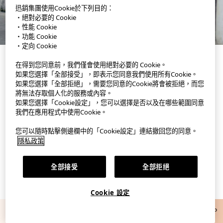
迅銷集團使用Cookie於下列目的：
・絕對必要的 Cookie
・性能 Cookie
・功能 Cookie
・定向 Cookie
在得到您同意前，我們僅會使用絕對必要的 Cookie。
如果您選擇「全部接受」，即表示您同意我們使用所有Cookie。
如果您選擇「全部拒絕」，需要您同意的Cookie將會被拒絕，而您
將無法存取個人化的服務或內容。
如果您選擇「Cookie設定」，您可以選擇是否以及在哪些範圍同意
我們在應用程式中使用Cookie。
UNIQLO/GU Official Styling APP
您可以隨時點擊側邊欄中的「Cookie設定」連結撤回您的同意。
尋找新靈感，讓你的穿搭更時尚有型。
隱私政策
全部接受
全部拒絕
Cookie 設定
100元滿額優惠券
下載 APP